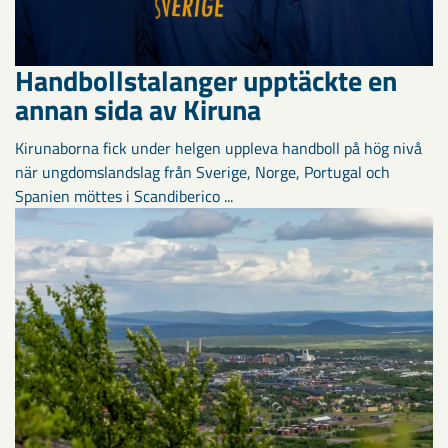
Handbollstalanger upptäckte en
annan sida av Kiruna
Kirunaborna fick under helgen uppleva handboll på hög nivå
när ungdomslandslag från Sverige, Norge, Portugal och
Spanien möttes i Scandiberico ...