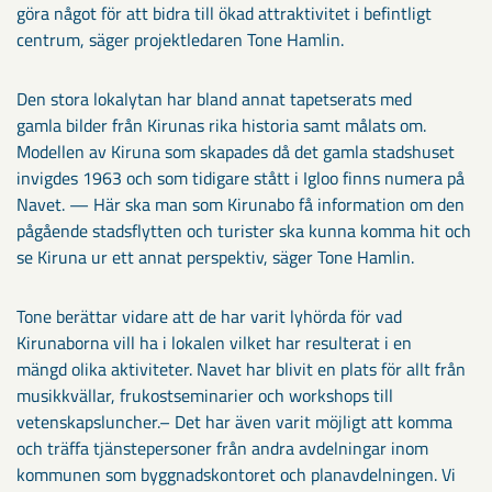
göra något för att bidra till ökad attraktivitet i befintligt
centrum, säger projektledaren Tone Hamlin.
Den stora lokalytan har bland annat tapetserats med
gamla bilder från Kirunas rika historia samt målats om.
Modellen av Kiruna som skapades då det gamla stadshuset
invigdes 1963 och som tidigare stått i Igloo finns numera på
Navet. — Här ska man som Kirunabo få information om den
pågående stadsflytten och turister ska kunna komma hit och
se Kiruna ur ett annat perspektiv, säger Tone Hamlin.
Tone berättar vidare att de har varit lyhörda för vad
Kirunaborna vill ha i lokalen vilket har resulterat i en
mängd olika aktiviteter. Navet har blivit en plats för allt från
musikkvällar, frukostseminarier och workshops till
vetenskapsluncher.– Det har även varit möjligt att komma
och träffa tjänstepersoner från andra avdelningar inom
kommunen som byggnadskontoret och planavdelningen. Vi