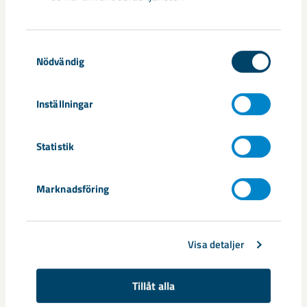
Taggar
Kiruna
samhällsengagemang
Samtyckesval
Nödvändig
Inställningar
Relaterat innehåll
Statistik
Marknadsföring
Visa detaljer
Tillåt alla