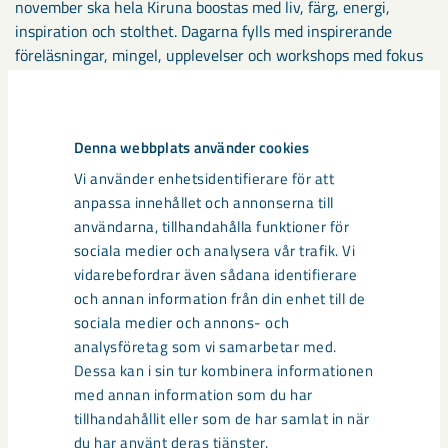
november ska hela Kiruna boostas med liv, färg, energi,
inspiration och stolthet. Dagarna fylls med inspirerande
föreläsningar, mingel, upplevelser och workshops med fokus
på platsutveckling och social innovation.
Fakta om Navet
Denna webbplats använder cookies
Vi använder enhetsidentifierare för att
VAR: Mitt emot Folkets Hus i Kiruna, mellan husen som
anpassa innehållet och annonserna till
kallas Spottkoppen och SnusdosanÖPPETTIDER: Mån-fre kl.
användarna, tillhandahålla funktioner för
10.00-15.00.PROJEKTAVSLUT: Våren 2020FINANSIÄRER:
sociala medier och analysera vår trafik. Vi
Kiruna kommun, LKAB, Sparbanken Nord och Region
vidarebefordrar även sådana identifierare
Norrbotten.
och annan information från din enhet till de
sociala medier och annons- och
analysföretag som vi samarbetar med.
Dela
Dessa kan i sin tur kombinera informationen
med annan information som du har
tillhandahållit eller som de har samlat in när
du har använt deras tjänster.