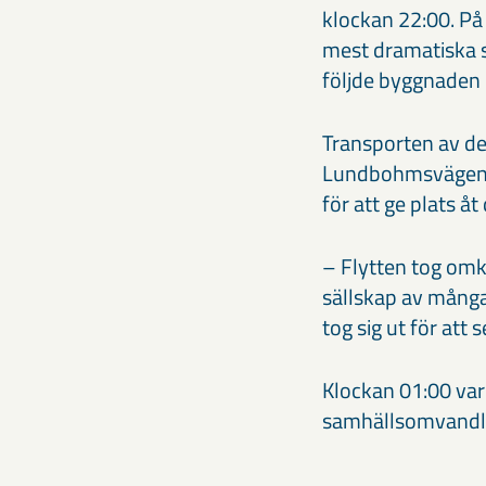
klockan 22:00. På
mest dramatiska so
följde byggnaden 
Transporten av de
Lundbohmsvägen i ö
för att ge plats 
– Flytten tog omkr
sällskap av många 
tog sig ut för att
Klockan 01:00 var
samhällsomvandli