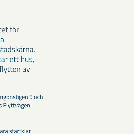
et för
ta
 stadskärna.–
tar ett hus,
flytten av
Lingonstigen 5 och
s Flyttvägen i
ara startklar