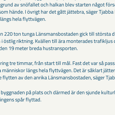
 grund av snöfallet och halkan blev starten något förs
m hände. I övrigt har det gått jättebra, säger Tjabba
längs hela flyttvägen.
n 220 ton tunga Länsmansbostaden gick till största d
stlig riktning. Kvällen till ära monterades trafikljus
åt den 19 meter breda hustransporten.
ing tre timmar, från start till mål. Fast det var så pas
människor längs hela flyttvägen. Det är såklart jätte
 se flytten av den anrika Länsmansbostaden, säger Tjab
 byggnaden på plats och därmed är den sjunde kultu
ngens spår flyttad.