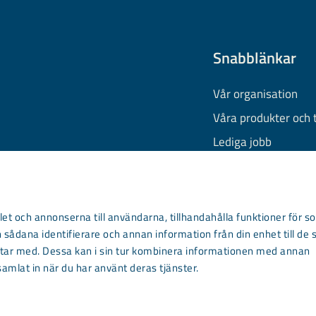
Snabblänkar
Vår organisation
Våra produkter och 
Lediga jobb
Finansiell informati
Behandling av pers
Information om coo
et och annonserna till användarna, tillhandahålla funktioner för so
 sådana identifierare och annan information från din enhet till de 
Kontakta oss
ar med. Dessa kan i sin tur kombinera informationen med annan
samlat in när du har använt deras tjänster.