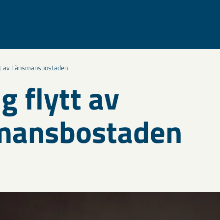
ytt av Länsmansbostaden
g flytt av
mansbostaden