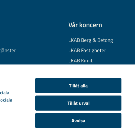
Vår koncern
LKAB Berg & Betong
tjänster
LKAB Fastigheter
LKAB Kimit
on
LKAB Mekaniska
onuppgifter
LKAB Minerals
Tillåt alla
kies
LKAB Wassara
ciala
sociala
Samhällsutveckling
Tillåt urval
Avvisa