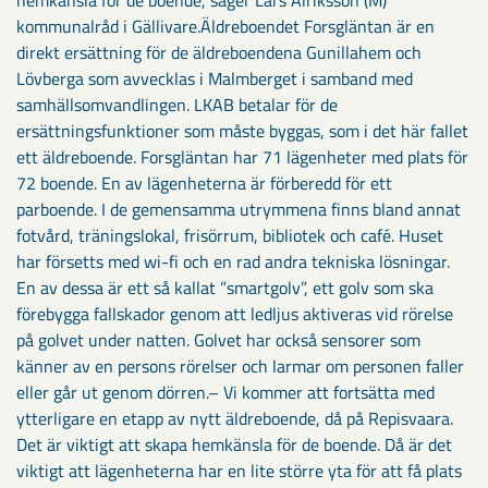
kommunalråd i Gällivare.Äldreboendet Forsgläntan är en
direkt ersättning för de äldreboendena Gunillahem och
Lövberga som avvecklas i Malmberget i samband med
samhällsomvandlingen. LKAB betalar för de
ersättningsfunktioner som måste byggas, som i det här fallet
ett äldreboende. Forsgläntan har 71 lägenheter med plats för
72 boende. En av lägenheterna är förberedd för ett
parboende. I de gemensamma utrymmena finns bland annat
fotvård, träningslokal, frisörrum, bibliotek och café. Huset
har försetts med wi-fi och en rad andra tekniska lösningar.
En av dessa är ett så kallat ”smartgolv”, ett golv som ska
förebygga fallskador genom att ledljus aktiveras vid rörelse
på golvet under natten. Golvet har också sensorer som
känner av en persons rörelser och larmar om personen faller
eller går ut genom dörren.– Vi kommer att fortsätta med
ytterligare en etapp av nytt äldreboende, då på Repisvaara.
Det är viktigt att skapa hemkänsla för de boende. Då är det
viktigt att lägenheterna har en lite större yta för att få plats