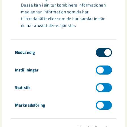
Dessa kan i sin tur kombinera informationen
med annan information som du har
tillhandahållit eller som de har samlat in när
du har använt deras tjänster.
Samtyckesval
Nödvändig
Inställningar
Sibirien-området i gamla Kiruna
Statistik
centrum avvecklas under 2026
Under sommaren 2026 fortsätter avveckling av fastigheter i
Marknadsföring
gamla Kiruna centrum på grund av den pågående gruvdriften
– bland annat ...