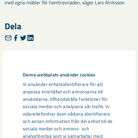
med egna möbler för hemtrevnaden, säger Lars Alriksson.
Dela
Taggar
Gällivare
Malmberget
Projekt Gällivare/Malmberget
samhällsomvandling
Denna webbplats använder cookies
Vi använder enhetsidentifierare för att
anpassa innehållet och annonserna till
användarna, tillhandahålla funktioner för
sociala medier och analysera vår trafik. Vi
Relaterat innehåll
vidarebefordrar även sådana identifierare
och annan information från din enhet till de
sociala medier och annons- och
analysföretag som vi samarbetar med.