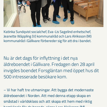
Katinka Sundqvist socialchef, Eva-Lis Sagelind enhetschef,
Jeanette Wäppling (V) kommunalråd och Lars Alriksson (M)
kommunalråd i Gällivare förbereder sig för att dra i bandet.
Nu är det dags för inflyttning i det nya
äldreboendet i Gällivare. Fredagen den 28 april
invigdes boendet Forsgläntan med öppet hus dit
500 intresserade besökare kom.
– Vi har haft tre utmaningar. Att bygga det modernaste
äldreboendet i Norden. Att med denna etapp skapa en
småstad i världsklass och att skapa ett hem med riktig
hemkänsla för de boende, säger Lars Alriksson (M)