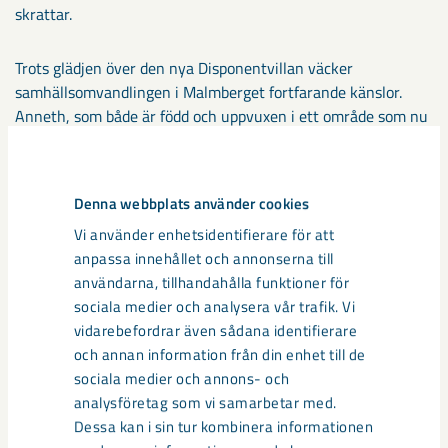
skrattar.
Trots glädjen över den nya Disponentvillan väcker
samhällsomvandlingen i Malmberget fortfarande känslor.
Anneth, som både är född och uppvuxen i ett område som nu
nästan är helt avvecklat, beskriver sig själv som nostalgisk.
– Där ju känslosamt att det försvinner. Men samtidigt förstår
Denna webbplats använder cookies
man ju varför och det blir ju fint. Resten får man bevara som
Vi använder enhetsidentifierare för att
minnen, säger hon.
anpassa innehållet och annonserna till
användarna, tillhandahålla funktioner för
sociala medier och analysera vår trafik. Vi
vidarebefordrar även sådana identifierare
och annan information från din enhet till de
sociala medier och annons- och
analysföretag som vi samarbetar med.
Dessa kan i sin tur kombinera informationen