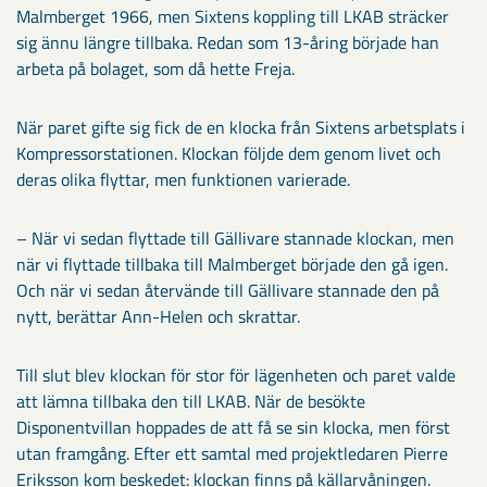
Malmberget 1966, men Sixtens koppling till LKAB sträcker
sig ännu längre tillbaka. Redan som 13-åring började han
arbeta på bolaget, som då hette Freja.
När paret gifte sig fick de en klocka från Sixtens arbetsplats i
Kompressorstationen. Klockan följde dem genom livet och
deras olika flyttar, men funktionen varierade.
– När vi sedan flyttade till Gällivare stannade klockan, men
när vi flyttade tillbaka till Malmberget började den gå igen.
Och när vi sedan återvände till Gällivare stannade den på
nytt, berättar Ann-Helen och skrattar.
Till slut blev klockan för stor för lägenheten och paret valde
att lämna tillbaka den till LKAB. När de besökte
Disponentvillan hoppades de att få se sin klocka, men först
utan framgång. Efter ett samtal med projektledaren Pierre
Eriksson kom beskedet: klockan finns på källarvåningen.