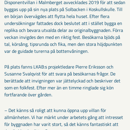
Disponentvillan i Malmberget avvecklades 2019 för att sedan
byggas upp på sin nya plats på Solbacken i Koskullskulle. Till
en början övervägdes att flytta hela huset. Efter flera
undersökningar fattades dock beslutet att i stället bygga en
replika och bevara utvalda delar av originalbyggnaden. Förra
veckan invigdes den med en riktig fest. Besökarna bjöds på
tal, körsång, tipsrunda och fika, men den stora höjdpunkten
var de guidade turerna på bottenvåningen.
På plats fanns LKAB:s projektledare Pierre Eriksson och
Susanne Svalqvist för att svara på besökarnas frågor. De
berättade att invigningen var jättelyckad och beskriver det
som en folkfest. Efter mer än en timme ringlade sig kön
fortfarande över gården.
– Det känns så roligt att kunna öppna upp villan för
allmänheten. Vi har märkt under arbetets gång att intresset
för byggnaden har varit stort, så det känns fantastiskt att