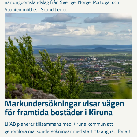
när ungdomslandslag från Sverige, Norge, Portugal och
Spanien möttes i Scandiberico ...
Markundersökningar visar vägen
för framtida bostäder i Kiruna
LKAB planerar tillsammans med Kiruna kommun att
genomföra markundersökningar med start 10 augusti för att