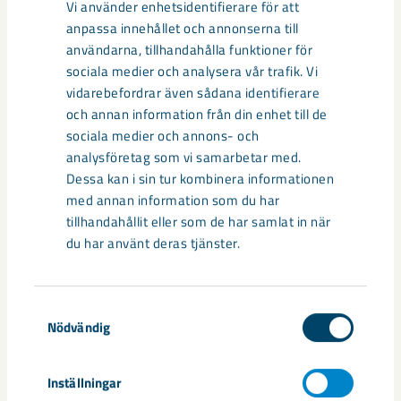
Vi använder enhetsidentifierare för att
1 | Forsgatan – inflyttat och klart
anpassa innehållet och annonserna till
användarna, tillhandahålla funktioner för
Under början av året färdigställdes sammanlagt 102
sociala medier och analysera vår trafik. Vi
lägenheter på Forsgatan vid Vassaraälvens strand. 40
vidarebefordrar även sådana identifierare
lägenheter överlämnades till TOP bostäder samt 62
och annan information från din enhet till de
lägenheter till LKAB Fastigheter.
sociala medier och annons- och
analysföretag som vi samarbetar med.
2 | Repisvaara tar form
Dessa kan i sin tur kombinera informationen
med annan information som du har
Repisvaara Norra är det hittills största sammanhängande
tillhandahållit eller som de har samlat in när
bostadsområdet som byggs av LKAB i Gällivare och är i första
du har använt deras tjänster.
hand ett ersättningsområde för de flerfamiljshus som
påverkas av gruvdriften i Malmberget. Innan årsskiftet
beräknas de flesta byggprojekt på området, som är
Samtyckesval
detaljplanerat för cirka 450 bostäder, färdigställas. I slutet av
Nödvändig
augusti hölls en invigning av området då LKAB överlämnade
104 lägenheter till TOP bostäder, 149 lägenheter till LKAB
Inställningar
Fastigheter samt 12 lägenheter till en privat aktör.