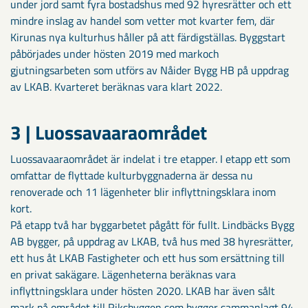
under jord samt fyra bostadshus med 92 hyresrätter och ett
mindre inslag av handel som vetter mot kvarter fem, där
Kirunas nya kulturhus håller på att färdigställas. Byggstart
påbörjades under hösten 2019 med markoch
gjutningsarbeten som utförs av Nåider Bygg HB på uppdrag
av LKAB. Kvarteret beräknas vara klart 2022.
3 | Luossavaaraområdet
Luossavaaraområdet är indelat i tre etapper. I etapp ett som
omfattar de flyttade kulturbyggnaderna är dessa nu
renoverade och 11 lägenheter blir inflyttningsklara inom
kort.
På etapp två har byggarbetet pågått för fullt. Lindbäcks Bygg
AB bygger, på uppdrag av LKAB, två hus med 38 hyresrätter,
ett hus åt LKAB Fastigheter och ett hus som ersättning till
en privat sakägare. Lägenheterna beräknas vara
inflyttningsklara under hösten 2020. LKAB har även sålt
mark på området till Riksbyggen som bygger sammanlagt 94