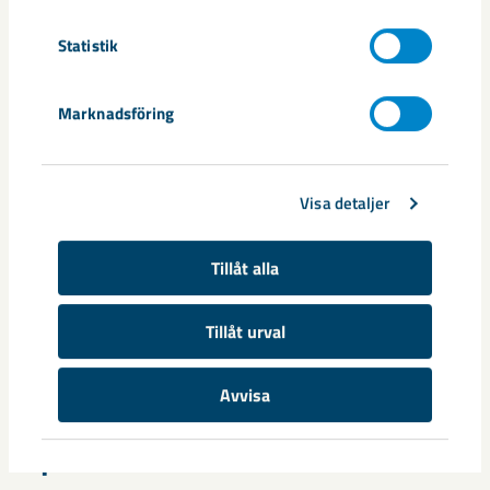
Villaområdet Repisvaara Mitten, som är ett
ersättningsområde för enfamiljshus, utökas med 120 villor.
Statistik
Inflyttning i villorna sker kontinuerligt och de flesta villorna
är nu bebodda. Området beräknas vara klart 2020.
På området Repisvaara Södra har 66 hyresrätter färdigställts
Marknadsföring
och överlämnats till TOP bostäder under året. Även 60 villor
byggs på Repisvaara Södra. Projektet beräknas färdigställas
under 2020, inflyttning i villorna sker kontinuerligt allt
Visa detaljer
eftersom de blir klara.
Tillåt alla
3 | Bryggeribacken
Tillåt urval
LKAB har efter förvärv av området startat mark- och
infrastrukturarbete under 2019. Nyproduktion startar 2020
och området kommer att bestå av villor och flerbostadshus.
Avvisa
4 | Gällivare centrum