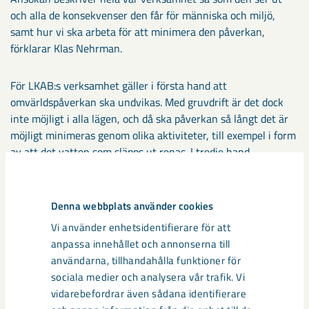
och alla de konsekvenser den får för människa och miljö,
samt hur vi ska arbeta för att minimera den påverkan,
förklarar Klas Nehrman.
För LKAB:s verksamhet gäller i första hand att
omvärldspåverkan ska undvikas. Med gruvdrift är det dock
inte möjligt i alla lägen, och då ska påverkan så långt det är
möjligt minimeras genom olika aktiviteter, till exempel i form
av att det vatten som släpps ut renas. I tredje hand
kompenserar man för påverkan som ändå sker. – De senaste
åren har kraven på vad som släpps ut, framför allt i form av
vatten, skärpts enormt mycket. Bästa möjliga teknik ska
Denna webbplats använder cookies
användas för att minska miljöpåverkan, och det är en annan
Vi använder enhetsidentifierare för att
anledning till att vi kan och ska släppa ut mindre. Vi har
anpassa innehållet och annonserna till
redan dragit igång en mängd olika projekt, till exempel
användarna, tillhandahålla funktioner för
REPRO-projektet för vattenrening, säger Linda Bjurholt.–
sociala medier och analysera vår trafik. Vi
Det är också viktigt att betona att miljötillstånden inte bara
vidarebefordrar även sådana identifierare
gäller själva driften, utan även det som kommer efter. Vi är