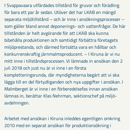
I Svappavaara utfärdades tillstånd för gruvor och förädling
för bara ett par år sedan. Utöver det har LKAB en mängd
separata miljötillstånd – och är inne i ansökningsprocesser –
som gäller bland annat deponerings- och vattenfrågor. De här
tillstånden är helt avgörande för att LKAB ska kunna
bibehålla produktionen och samtidigt förbättra företagets
miljöprestanda, och därmed fortsätta vara en hållbar och
konkurrenskraftig järnmalmsproducent. – I Kiruna är vi nu
mitt inne i tillståndsprocessen. Vi lämnade in ansökan den 2
juli 2018 och just nu är vi inne i en första
kompletteringsrunda, där myndigheterna begärt att vi ska
lägga till en del förtydliganden och nya uppgifter i ansökan. I
Malmberget är vi inne i en förberedelsefas innan ansökan
lämnas in, berättar Klas Nehrman, sektionschef på miljö­
avdelningen.
Arbetet med ansökan i Kiruna inleddes egentligen omkring
2010 med en separat ansökan för produktionsökning i