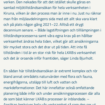
verken. Den nekades för att det istället skulle göras en
samlad miljötillståndsansökan för hela verksamheten i
Kiruna, vilken är den process man är inne i nu. Just nu räknar
man från miljöavdelningens sida med att allt ska vara klart
och på plats någon gång 2021–22. Alltså ett drygt
decennium senare. – Både lagstiftningen och tilllämpningen i
tillståndsprocesserna samt våra egna krav på en hållbar
verksamhet ändras hela tiden, vilket gör att ansökningarna
blir mycket stora och det drar ut på tiden. Att inte få
tillstånden i tid är en stor risk för hela LKAB:s verksamhet
och det är oroande inför framtiden, säger Linda Bjurholt.
En sådan här tillståndsansökan är extremt komplex och rör
bland annat områdets naturvärden med flora och fauna,
energifrågorna, utsläpp till luft och vatten och
markdeformationer. Det här innefattar också omfattande
planering både inför och under ansökningsprocessen där alla
de som bäst känner LKAB:s processer är inblandade. –
Ansökan beskriver hela vår verksamhet så som den ser ut