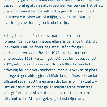
oss som företag att visa att vi bedriver vår verksamhet på ett
bra och ansvarstagande sätt, att vi gör allt vi kan för att
minimera vår påverkan på miljön, säger Linda Bjurholt,
avdelningschef för miljö och arbetsmiljö.
Ett nytt miljötillstånd behövs när det sker större
förändringar i verksamheten, eller när gällande tillstånd blir
inaktuellt. I Kiruna finns idag ett tillstånd för gruv­
verksamheten som prövades 1976, med villkor som
omprövades 1998. Förädlingstillståndet förnyades senast
2005, inför byggnationen av KA3 och KK4. En samlad
prövning för hela verksamheten, med alla verken på plats,
har egentligen aldrig gjorts. I Malmberget finns ett samlat
tillstånd sedan 2007, men även det börjar bli inaktuellt. –
Omvärldskraven när det gäller miljöfrågorna förändras
väldigt fort nu, så vi ser att vi behöver ett modernare
tillstånd även i Malmberget, säger Linda Bjurholt.