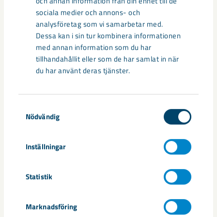
och annan information från din enhet till de
ålagda att lägga undan pengar för efterbehandling och att
sociala medier och annons- och
visa att vi har en plan för att återställa miljön när
analysföretag som vi samarbetar med.
gruvbrytningen är klar.
Dessa kan i sin tur kombinera informationen
med annan information som du har
tillhandahållit eller som de har samlat in när
du har använt deras tjänster.
Samtyckesval
Nödvändig
Inställningar
Statistik
Marknadsföring