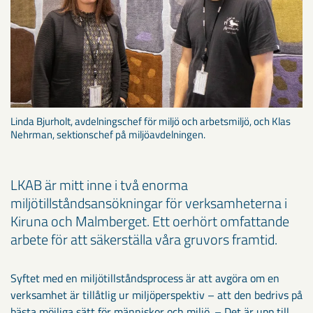
Linda Bjurholt, avdelningschef för miljö och arbetsmiljö, och Klas
Nehrman, sektionschef på miljöavdelningen.
LKAB är mitt inne i två enorma
miljötillståndsansökningar för verksamheterna i
Kiruna och Malmberget. Ett oerhört omfattande
arbete för att säkerställa våra gruvors framtid.
Syftet med en miljötillståndsprocess är att avgöra om en
verksamhet är tillåtlig ur miljöperspektiv – att den bedrivs på
bästa möjliga sätt för människor och miljö. – Det är upp till