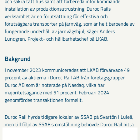
och säkra tätt hus samt att förbereda inför kommande
installation av produktionsutrustning. Duroc Rails
verksamhet är en förutsättning för effektiva och
förutsägbara transporter på järnväg, som är helt beroende av
fungerande underhåll av järnvägshjul, säger Anders
Lundgren, Projekt- och hållbarhetschef på LKAB.
Bakgrund
I november 2023 kommunicerades att LKAB förvärvade 49
procent av aktierna i Duroc Rail AB från företagsgruppen
Duroc AB som är noterade på Nasdaq, vilka har
majoritetsägande med 51 procent. Februari 2024
genomfördes transaktionen formellt.
Duroc Rail hyrde tidigare lokaler av SSAB på Svartön i Luleå,
men till följd av SSAB:s omställning behövde Duroc Rail hitta
nya industrilokaler. Genom att LKAB gick in som delägare
kunde nybyggnation, utrustning, certifieringar och andra