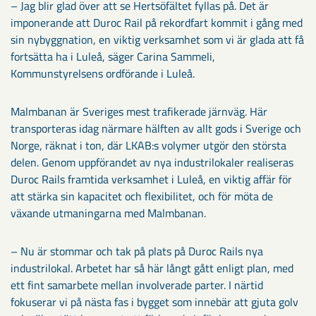
– Jag blir glad över att se Hertsöfältet fyllas på. Det är
imponerande att Duroc Rail på rekordfart kommit i gång med
sin nybyggnation, en viktig verksamhet som vi är glada att få
fortsätta ha i Luleå, säger Carina Sammeli,
Kommunstyrelsens ordförande i Luleå.
Malmbanan är Sveriges mest trafikerade järnväg. Här
transporteras idag närmare hälften av allt gods i Sverige och
Norge, räknat i ton, där LKAB:s volymer utgör den största
delen. Genom uppförandet av nya industrilokaler realiseras
Duroc Rails framtida verksamhet i Luleå, en viktig affär för
att stärka sin kapacitet och flexibilitet, och för möta de
växande utmaningarna med Malmbanan.
– Nu är stommar och tak på plats på Duroc Rails nya
industrilokal. Arbetet har så här långt gått enligt plan, med
ett fint samarbete mellan involverade parter. I närtid
fokuserar vi på nästa fas i bygget som innebär att gjuta golv