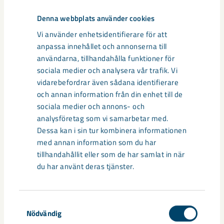
åtgärder säkerställas. LKAB ansvarar för att uppföra och äga
Denna webbplats använder cookies
den nya industrilokalen som hyrs ut till Duroc Rail AB.
Vi använder enhetsidentifierare för att
anpassa innehållet och annonserna till
Anläggandet av LKAB:s och Duroc Rails industrilokal utförs
användarna, tillhandahålla funktioner för
av NYAB på totalentreprenad.
sociala medier och analysera vår trafik. Vi
vidarebefordrar även sådana identifierare
Duroc Rail AB
och annan information från din enhet till de
sociala medier och annons- och
Duroc Rail är ett helsvenskt bolag där Duroc äger 51% och
analysföretag som vi samarbetar med.
LKAB 49%. Tillsammans fortsätter parterna att utveckla
Dessa kan i sin tur kombinera informationen
erbjudandet inom underhåll för järnvägshjul och relaterade
med annan information som du har
komponenter.
www.rail.duroc.com
tillhandahållit eller som de har samlat in när
du har använt deras tjänster.
Duroc förvärvar, utvecklar och förvaltar företag med
tyngdpunkt på industri och handel. Med djup kunskap om
teknik och marknad siktar koncernens företag på en ledande
Samtyckesval
position i sina respektive branscher. Som ägare bidrar Duroc
Nödvändig
aktivt till utvecklingen. Duroc är noterat på Nasdaq