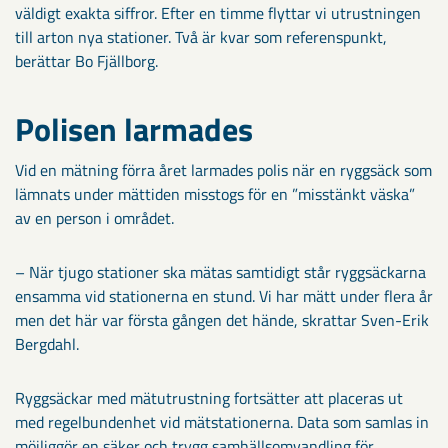
väldigt exakta siffror. Efter en timme flyttar vi utrustningen
till arton nya stationer. Två är kvar som referenspunkt,
berättar Bo Fjällborg.
Polisen larmades
Vid en mätning förra året larmades polis när en ryggsäck som
lämnats under mättiden misstogs för en ”misstänkt väska”
av en person i området.
– När tjugo stationer ska mätas samtidigt står ryggsäckarna
ensamma vid stationerna en stund. Vi har mätt under flera år
men det här var första gången det hände, skrattar Sven-Erik
Bergdahl.
Ryggsäckar med mätutrustning fortsätter att placeras ut
med regelbundenhet vid mätstationerna. Data som samlas in
möjliggör en säker och trygg samhällsomvandling för