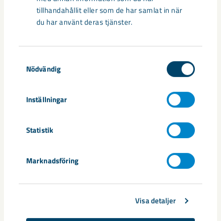
tillhandahållit eller som de har samlat in när
Anders Berg och Bo Fjällborg arbetar med att samla in och
du har använt deras tjänster.
sammanställa data som LKAB:s bergmekaniker sedan analyserar.
Samtyckesval
Nödvändig
Inställningar
Statistik
Marknadsföring
Visa detaljer