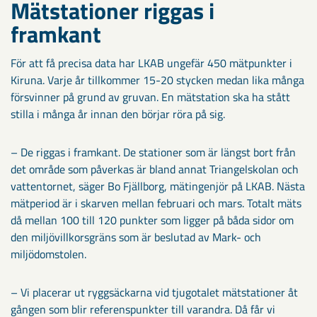
Mätstationer riggas i
framkant
För att få precisa data har LKAB ungefär 450 mätpunkter i
Kiruna. Varje år tillkommer 15-20 stycken medan lika många
försvinner på grund av gruvan. En mätstation ska ha stått
stilla i många år innan den börjar röra på sig.
– De riggas i framkant. De stationer som är längst bort från
det område som påverkas är bland annat Triangelskolan och
vattentornet, säger Bo Fjällborg, mätingenjör på LKAB. Nästa
mätperiod är i skarven mellan februari och mars. Totalt mäts
då mellan 100 till 120 punkter som ligger på båda sidor om
den miljövillkorsgräns som är beslutad av Mark- och
miljödomstolen.
– Vi placerar ut ryggsäckarna vid tjugotalet mätstationer åt
gången som blir referenspunkter till varandra. Då får vi