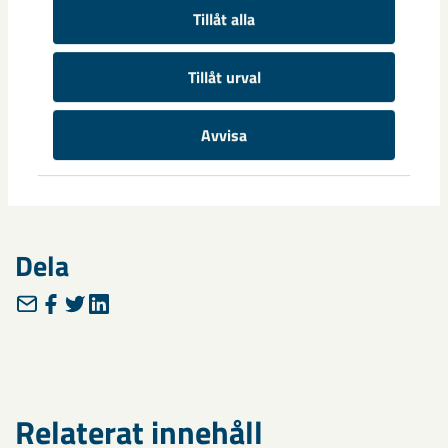
Tillåt alla
Den portabla utrustningen tar emot GPS-signaler från ett flertal
satelliter som hjälper dem att räkna ut mätstationens position så
Tillåt urval
exakt som möjligt.
Avvisa
Dela
Relaterat innehåll