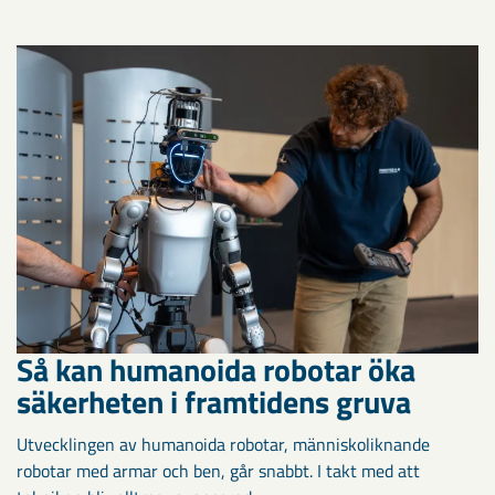
Så kan humanoida robotar öka
säkerheten i framtidens gruva
Utvecklingen av humanoida robotar, människoliknande
robotar med armar och ben, går snabbt. I takt med att