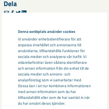
Dela
Taggar
Denna webbplats använder cookies
Anita Oraha Wardi
Epiroc
fordon och maskiner
Vi använder enhetsidentifierare för att
hållbar gruvbrytning
Sandvik
världsstandard
anpassa innehållet och annonserna till
användarna, tillhandahålla funktioner för
sociala medier och analysera vår trafik. Vi
vidarebefordrar även sådana identifierare
och annan information från din enhet till de
Relaterat innehåll
sociala medier och annons- och
analysföretag som vi samarbetar med.
Dessa kan i sin tur kombinera informationen
med annan information som du har
tillhandahållit eller som de har samlat in när
du har använt deras tjänster.