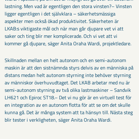
lastning. Men vad är egentligen den stora vinsten?– Vinsten
ligger egentligen i det självklara – säkerhetsmässiga
aspekter men också ökad produktivitet. Säkerheten är
LKAB:s viktigaste mål och när man går djupare vet vi att
saker och ting blir mer komplicerade. Och vi vet att vi
kommer gå djupare, säger Anita Oraha Wardi, projektledare.
Skillnaden mellan en helt autonom och en semi-autonom
maskin är att den sistnämnda styrs delvis av en människa på
distans medan helt autonom styrning inte behöver styrning
av människor överhuvudtaget. Det LKAB arbetar med nu är
semi-autonom styrning av två olika lastmaskiner – Sandvik
LH621 och Epiroc ST18.– Det vi nu gör är en virtuell test för
en integration av en autonom flotta för att se om det skulle
kunna gå. Det är många system att ta hänsyn till. Nästa steg
blir tester i verkligheten, säger Anita Oraha Wardi.