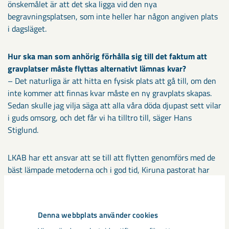
önskemålet är att det ska ligga vid den nya
begravningsplatsen, som inte heller har någon angiven plats
i dagsläget.
Hur ska man som anhörig förhålla sig till det faktum att
gravplatser måste flyttas alternativt lämnas kvar?
– Det naturliga är att hitta en fysisk plats att gå till, om den
inte kommer att finnas kvar måste en ny gravplats skapas.
Sedan skulle jag vilja säga att alla våra döda djupast sett vilar
i guds omsorg, och det får vi ha tilltro till, säger Hans
Stiglund.
LKAB har ett ansvar att se till att flytten genomförs med de
bäst lämpade metoderna och i god tid, Kiruna pastorat har
ett ansvar att bibehålla den kyrkliga verksamheten under
tiden flytten sker. Allt för att skapa trygghet genom hela
förändringen. Kiruna pastorat har under våren arbetat för att
Denna webbplats använder cookies
få kontakt med samtliga gravrättsinnehavare för att ge