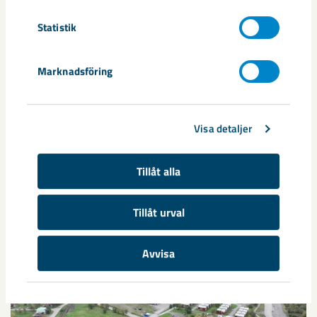
Dela
Statistik
Taggar
Marknadsföring
Kiruna
Projekt Kiruna
samhällsomvandling
Visa detaljer
Tillåt alla
Relaterat innehåll
Tillåt urval
Avvisa