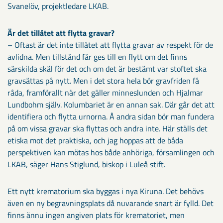
Svanelöv, projektledare LKAB.
Är det tillåtet att flytta gravar?
– Oftast är det inte tillåtet att flytta gravar av respekt för de
avlidna. Men tillstånd får ges till en flytt om det finns
särskilda skäl för det och om det är bestämt var stoftet ska
gravsättas på nytt. Men i det stora hela bör gravfriden få
råda, framförallt när det gäller minneslunden och Hjalmar
Lundbohm själv. Kolumbariet är en annan sak. Där går det att
identifiera och flytta urnorna. Å andra sidan bör man fundera
på om vissa gravar ska flyttas och andra inte. Här ställs det
etiska mot det praktiska, och jag hoppas att de båda
perspektiven kan mötas hos både anhöriga, församlingen och
LKAB, säger Hans Stiglund, biskop i Luleå stift.
Ett nytt krematorium ska byggas i nya Kiruna. Det behövs
även en ny begravningsplats då nuvarande snart är fylld. Det
finns ännu ingen angiven plats för krematoriet, men