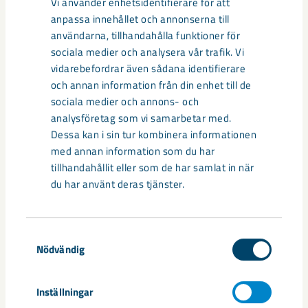
information och påbörja en dialog.
Vi använder enhetsidentifierare för att
anpassa innehållet och annonserna till
användarna, tillhandahålla funktioner för
– Vi är lyhörda inför uppgiften och antar utmaningen med
sociala medier och analysera vår trafik. Vi
största ödmjukhet. Tillsammans med anhöriga, kyrkans
vidarebefordrar även sådana identifierare
medlemmar, Kirunabor, kommunen och den nyfikna
och annan information från din enhet till de
omvärlden ska vi försöka genomföra flytten med stor
sociala medier och annons- och
värdighet, säger Roland Rova, kanslichef Kiruna pastorat.
analysföretag som vi samarbetar med.
Dessa kan i sin tur kombinera informationen
Under tiden Kiruna kyrka flyttas finns många alternativa
med annan information som du har
kyrksalar i Kiruna kommun. Bland annat Jukkasjärvi kyrka,
tillhandahållit eller som de har samlat in när
Poikkijärvi kapell, kapellet i Tornehamn och kyrkolokalen i
du har använt deras tjänster.
Tuolluvaara.
– Fastna inte i den fysiska miljön och det som varit igår. Där
Samtyckesval
finns fortfarande hur mycket som helst att skapa, både idag
Nödvändig
och imorgon, avslutar Hans Stiglund.
Inställningar