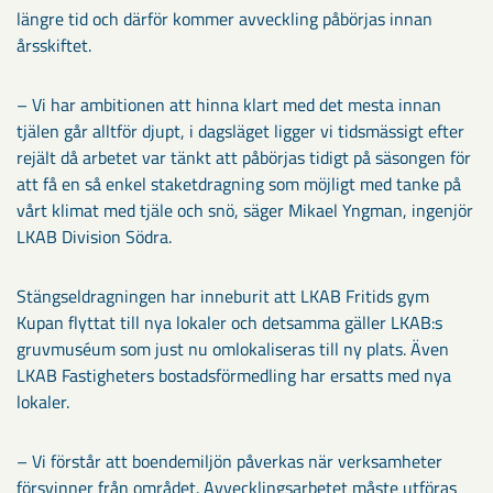
längre tid och därför kommer avveckling påbörjas innan
årsskiftet.
– Vi har ambitionen att hinna klart med det mesta innan
tjälen går alltför djupt, i dagsläget ligger vi tidsmässigt efter
rejält då arbetet var tänkt att påbörjas tidigt på säsongen för
att få en så enkel staketdragning som möjligt med tanke på
vårt klimat med tjäle och snö, säger Mikael Yngman, ingenjör
LKAB Division Södra.
Stängseldragningen har inneburit att LKAB Fritids gym
Kupan flyttat till nya lokaler och detsamma gäller LKAB:s
gruvmuséum som just nu omlokaliseras till ny plats. Även
LKAB Fastigheters bostadsförmedling har ersatts med nya
lokaler.
– Vi förstår att boendemiljön påverkas när verksamheter
försvinner från området. Avvecklingsarbetet måste utföras