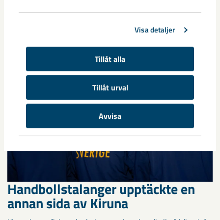
Under sommaren 2026 fortsätter avveckling av fastigheter i
gamla Kiruna centrum på grund av den pågående gruvdriften
Visa detaljer
– bland annat ...
Tillåt alla
Tillåt urval
Avvisa
Handbollstalanger upptäckte en
annan sida av Kiruna