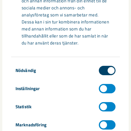
och annan information från din enhet till de
Relaterat innehåll
sociala medier och annons- och
analysföretag som vi samarbetar med.
Dessa kan i sin tur kombinera informationen
med annan information som du har
tillhandahållit eller som de har samlat in när
du har använt deras tjänster.
Samtyckesval
Nödvändig
Inställningar
Statistik
Sibirien-området i gamla Kiruna
Marknadsföring
centrum avvecklas under 2026