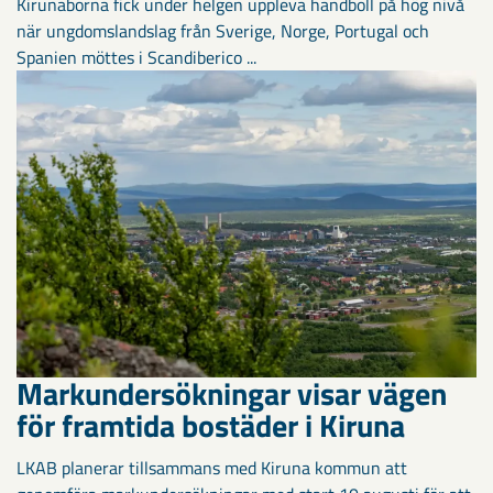
Kirunaborna fick under helgen uppleva handboll på hög nivå
när ungdomslandslag från Sverige, Norge, Portugal och
Spanien möttes i Scandiberico ...
Markundersökningar visar vägen
för framtida bostäder i Kiruna
LKAB planerar tillsammans med Kiruna kommun att