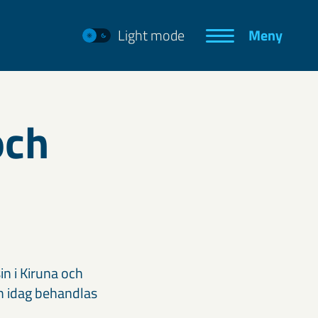
Light mode
Meny
och
n i Kiruna och
m idag behandlas