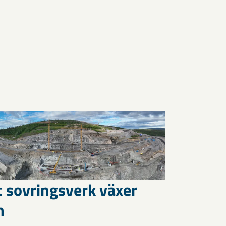
t sovringsverk växer
m