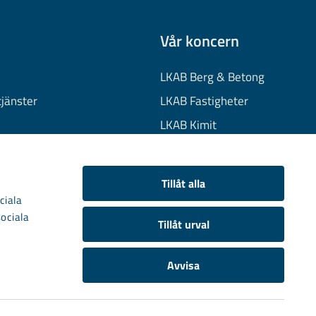
Vår koncern
LKAB Berg & Betong
tjänster
LKAB Fastigheter
LKAB Kimit
on
LKAB Mekaniska
onuppgifter
LKAB Minerals
Tillåt alla
kies
LKAB Wassara
ciala
sociala
Samhällsutveckling
Tillåt urval
Avvisa