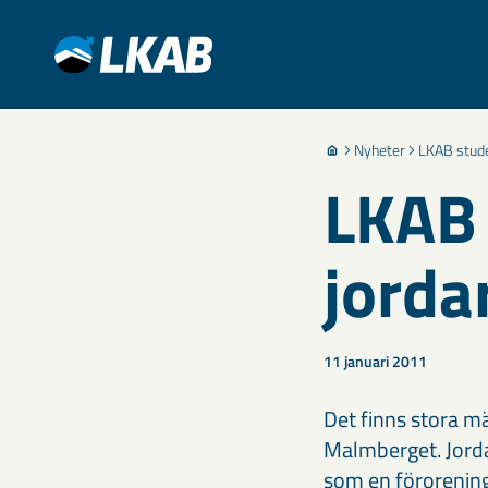
Nyheter
LKAB stude
LKAB 
jorda
11 januari 2011
Det finns stora m
Malmberget. Jorda
som en förorenin