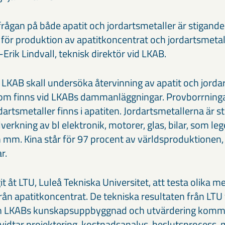
frågan på både apatit och jordartsmetaller är stigand
för produktion av apatitkoncentrat och jordartsmetall
Erik Lindvall, teknisk direktör vid LKAB.
 LKAB skall undersöka återvinning av apatit och jorda
m finns vid LKABs dammanläggningar. Provborrningar
rdartsmetaller finns i apatiten. Jordartsmetallerna är s
lverkning av bl elektronik, motorer, glas, bilar, som 
n mm. Kina står för 97 procent av världsproduktionen,
r.
 åt LTU, Luleå Tekniska Universitet, att testa olika m
rån apatitkoncentrat. De tekniska resultaten från LTU v
LKABs kunskapsuppbyggnad och utvärdering kommer
r vidtar projektering, kostnadsanalys, beslutsprocess