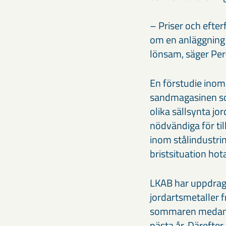
– Priser och efter
om en anläggning 
lönsam, säger Per-
En förstudie inom
sandmagasinen so
olika sällsynta jo
nödvändiga för til
inom stålindustri
bristsituation hota
LKAB har uppdragit
jordartsmetaller f
sommaren medan 
nästa år. Därefte