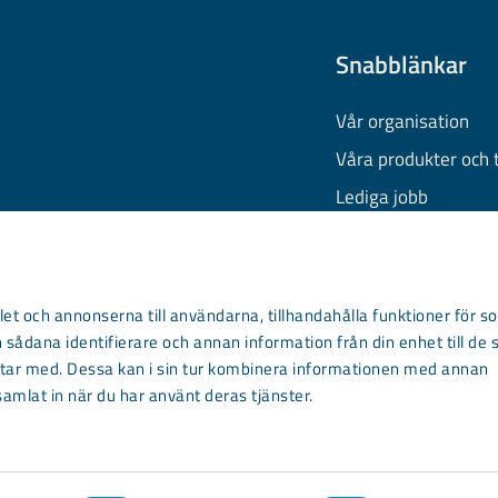
Snabblänkar
Vår organisation
Våra produkter och 
Lediga jobb
Finansiell informati
Behandling av pers
Information om coo
et och annonserna till användarna, tillhandahålla funktioner för so
 sådana identifierare och annan information från din enhet till de 
Kontakta oss
ar med. Dessa kan i sin tur kombinera informationen med annan
samlat in när du har använt deras tjänster.