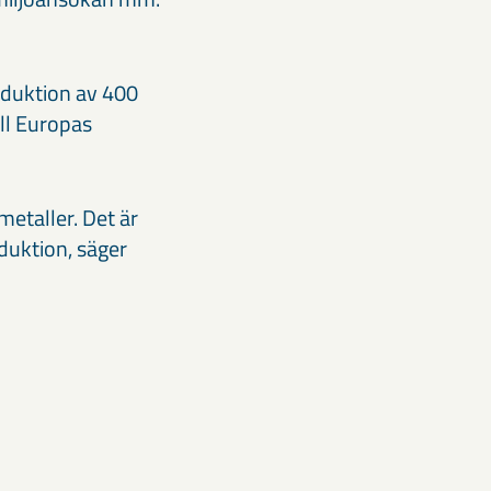
roduktion av 400
ill Europas
etaller. Det är
oduktion, säger