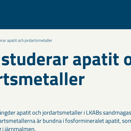
rar apatit och jordartsmetaller
studerar apatit 
rtsmetaller
ängder apatit och jordartsmetaller i LKABs sandmagasi
rtsmetallerna är bundna i fosformineralet apatit, so
g i järnmalmen.