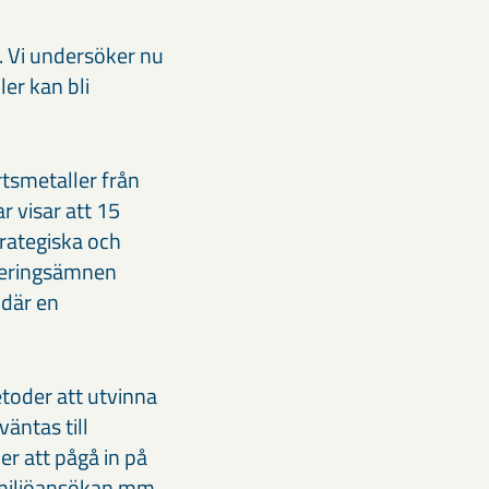
e. Vi undersöker nu
er kan bli
rtsmetaller från
 visar att 15
trategiska och
legeringsämnen
 där en
etoder att utvinna
äntas till
 att pågå in på
, miljöansökan mm.