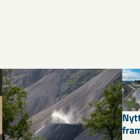
Nyt
fra