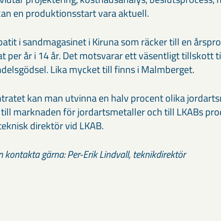
 kan en produktionsstart vara aktuell.
patit i sandmagasinet i Kiruna som räcker till en årsp
per år i 14 år. Det motsvarar ett väsentligt tillskott t
elsgödsel. Lika mycket till finns i Malmberget.
tratet kan man utvinna en halv procent olika jordartsm
tt till marknaden för jordartsmetaller och till LKABs pr
 teknisk direktör vid LKAB.
 kontakta gärna: Per-Erik Lindvall, teknikdirektör