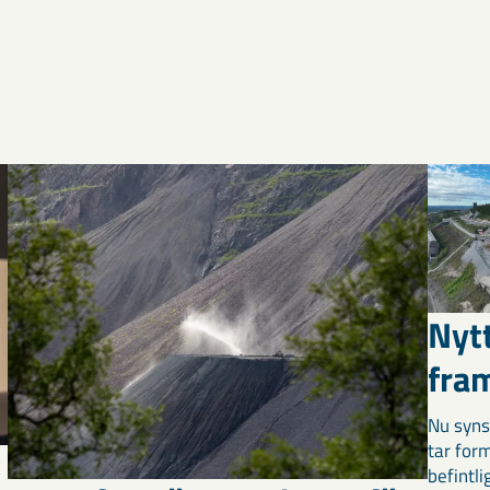
Nyt
fra
Nu syns
tar for
befintli