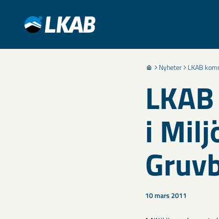
Nyheter
LKAB komm
LKAB
i Mil
Gruv
10 mars 2011