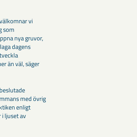
 välkomnar vi
ng som
öppna nya gruvor,
klaga dagens
utveckla
er än väl, säger
 beslutade
lsammans med övrig
tiken enligt
i ljuset av