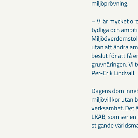
miljöprövning.
– Vi är mycket or
tydliga och ambit
Miljööverdomstole
utan att ändra am
beslut för att få 
gruvnäringen. Vi t
Per-Erik Lindvall.
Dagens dom innebä
miljövillkor utan
verksamhet. Det ä
LKAB, som ser en u
stigande världsma