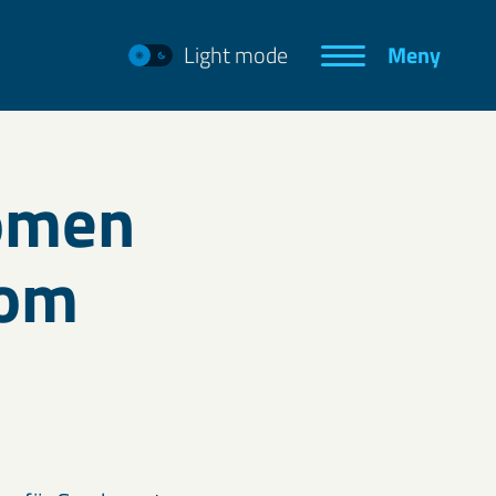
Light mode
Meny
omen
 om