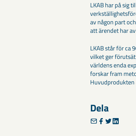
LKAB har på sig ti
verkställighetsfö
av någon part och
att ärendet har av
LKAB står för ca
vilket ger förutsä
världens enda ex
forskar fram meto
Huvudprodukten ä
Dela