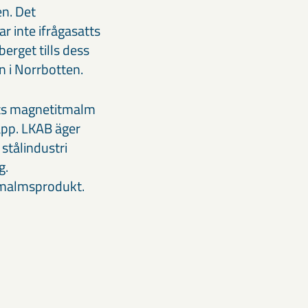
en. Det
 inte ifrågasatts
rget tills dess
n i Norrbotten.
yts magnetitmalm
läpp. LKAB äger
tålindustri
g.
nmalmsprodukt.