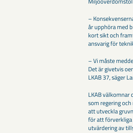
Miljööverdomstol
– Konsekvenserna 
år upphöra med br
kort sikt och fram
ansvarig för tekni
– Vi måste meddel
Det är givetvis o
LKAB 37, säger La
LKAB välkomnar d
som regering och ri
att utveckla gruv
för att förverklig
utvärdering av ti