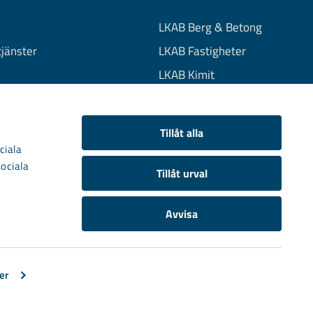
LKAB Berg & Betong
tjänster
LKAB Fastigheter
LKAB Kimit
on
LKAB Mekaniska
onuppgifter
LKAB Minerals
Tillåt alla
kies
LKAB Wassara
ciala
sociala
Samhällsutveckling
Tillåt urval
Avvisa
er