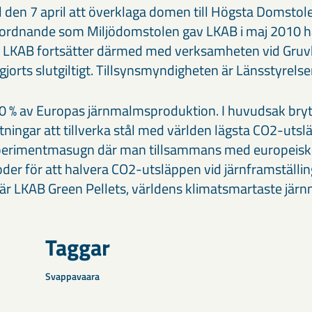
ll den 7 april att överklaga domen till Högsta Domstol
rordnande som Miljödomstolen gav LKAB i maj 2010 har
 LKAB fortsätter därmed med verksamheten vid Gruvbe
gjorts slutgiltigt. Tillsynsmyndigheten är Länsstyrelse
 90 % av Europas järnmalmsproduktion. I huvudsak br
ttningar att tillverka stål med världen lägsta CO2-uts
perimentmasugn där man tillsammans med europeisk s
der för att halvera CO2-utsläppen vid järnframställin
r LKAB Green Pellets, världens klimatsmartaste jär
Taggar
Svappavaara