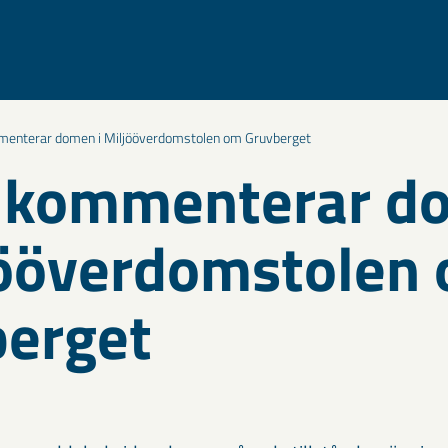
enterar domen i Miljööverdomstolen om Gruvberget
 kommenterar d
jööverdomstolen
berget