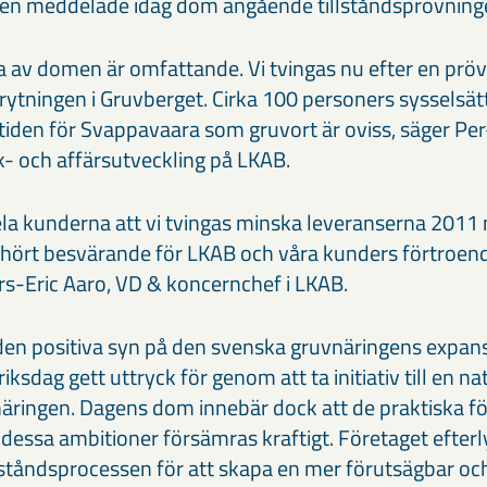
en meddelade idag dom angående tillståndsprövninge
av domen är omfattande. Vi tvingas nu efter en pröv
ytningen i Gruvberget. Cirka 100 personers sysselsätt
tiden för Svappavaara som gruvort är oviss, säger Per-
k- och affärsutveckling på LKAB.
a kunderna att vi tvingas minska leveranserna 2011 
erhört besvärande för LKAB och våra kunders förtroend
rs-Eric Aaro, VD & koncernchef i LKAB.
en positiva syn på den svenska gruvnäringens expan
ksdag gett uttryck för genom att ta initiativ till en nat
näringen. Dagens dom innebär dock att de praktiska f
a dessa ambitioner försämras kraftigt. Företaget efterl
llståndsprocessen för att skapa en mer förutsägbar och