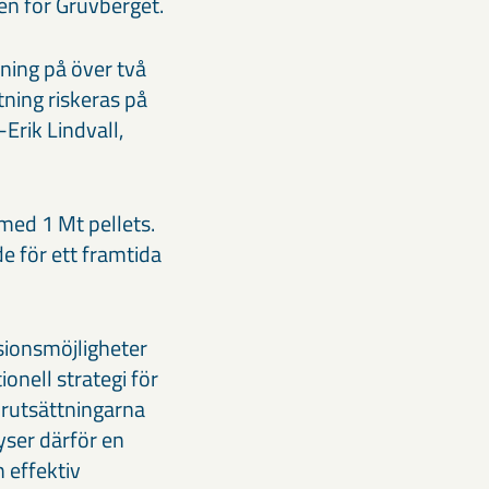
n för Gruvberget.
ning på över två
ning riskeras på
Erik Lindvall,
med 1 Mt pellets.
e för ett framtida
sionsmöjligheter
ionell strategi för
örutsättningarna
yser därför en
 effektiv