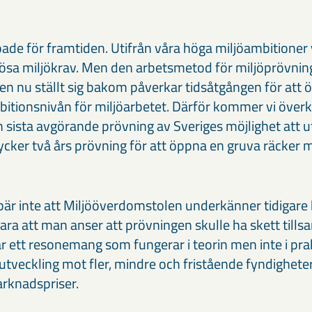
oade för framtiden. Utifrån våra höga miljöambitioner
iösa miljökrav. Men den arbetsmetod för miljöprövni
n nu ställt sig bakom påverkar tidsåtgången för att 
bitionsnivån för miljöarbetet. Därför kommer vi över
en sista avgörande prövning av Sveriges möjlighet att 
ycker två års prövning för att öppna en gruva räcker m
r inte att Miljööverdomstolen underkänner tidigare
 bara att man anser att prövningen skulle ha skett til
r ett resonemang som fungerar i teorin men inte i prak
tveckling mot fler, mindre och fristående fyndigheter 
rknadspriser.