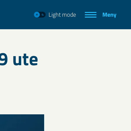
Light mode
Meny
9 ute