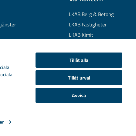
LKAB Berg & Betong
tjänster
LKAB Fastigheter
LKAB Kimit
on
LKAB Mekaniska
onuppgifter
LKAB Minerals
Tillåt alla
kies
LKAB Wassara
ciala
sociala
Samhällsutveckling
Tillåt urval
Avvisa
er