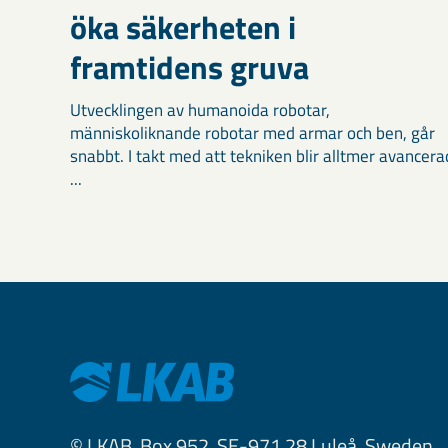
öka säkerheten i
framtidens gruva
Utvecklingen av humanoida robotar,
människoliknande robotar med armar och ben, går
snabbt. I takt med att tekniken blir alltmer avancera
...
© LKAB, Box 952, SE-971 28 Luleå, Sweden