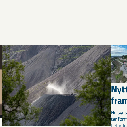
Nyt
fra
Nu syns
tar for
befintli