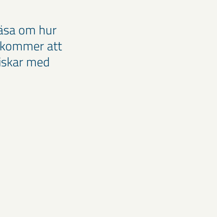
läsa om hur
m kommer att
iskar med