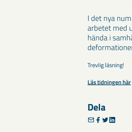
I det nya num
arbetet med u
hända i samh
deformationer
Trevlig läsning!
Läs tidningen här
Dela