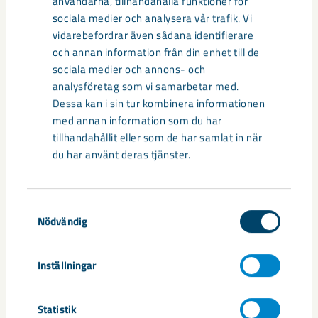
användarna, tillhandahålla funktioner för
sociala medier och analysera vår trafik. Vi
vidarebefordrar även sådana identifierare
och annan information från din enhet till de
sociala medier och annons- och
analysföretag som vi samarbetar med.
Dessa kan i sin tur kombinera informationen
med annan information som du har
tillhandahållit eller som de har samlat in när
du har använt deras tjänster.
Så kan humanoida robotar öka
säkerheten i framtidens gruva
Samtyckesval
Utvecklingen av humanoida robotar, människoliknande
Nödvändig
robotar med armar och ben, går snabbt. I takt med att
tekniken blir alltmer avancerad ...
Inställningar
Statistik