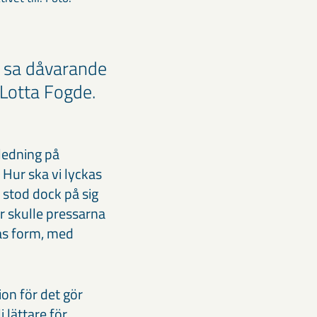
, sa dåvarande
 Lotta Fogde.
ledning på
 Hur ska vi lyckas
 stod dock på sig
r skulle pressarna
nas form, med
ion för det gör
i lättare för