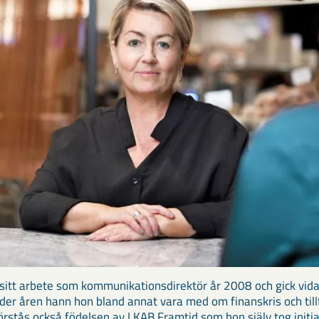
sitt arbete som kommunikationsdirektör år 2008 och gick vida
r åren hann hon bland annat vara med om finanskris och till
rstås också födelsen av LKAB Framtid som hon själv tog initiati