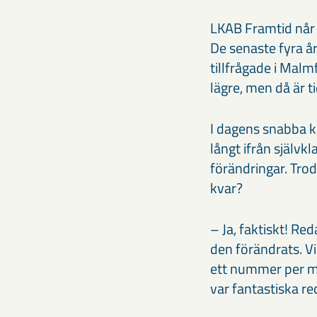
LKAB Framtid når u
De senaste fyra å
tillfrågade i Malm
lägre, men då är 
I dagens snabba k
långt ifrån självk
förändringar. Tro
kvar?
– Ja, faktiskt! Re
den förändrats. V
ett nummer per m
var fantastiska re