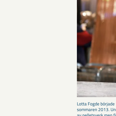
Lotta Fogde började 
sommaren 2013. Unde
av pelletsverk men fö