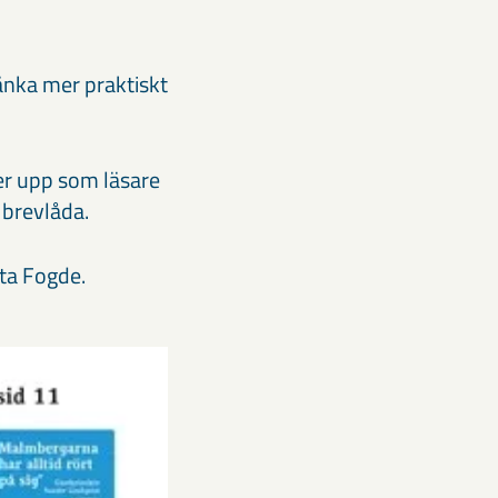
tänka mer praktiskt
er upp som läsare
 brevlåda.
tta Fogde.