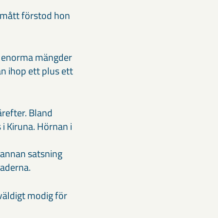
 smått förstod hon
ade enorma mängder
 ihop ett plus ett
refter. Bland
i Kiruna. Hörnan i
–
n annan satsning
raderna.
väldigt modig för