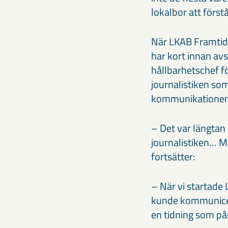
lokalbor att förs
När LKAB Framtid 
har kort innan av
hållbarhetschef fö
journalistiken so
kommunikationen
– Det var längtan 
journalistiken… M
fortsätter:
– När vi startade
kunde kommunicer
en tidning som på