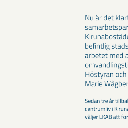
Nu är det klar
samarbetspar
Kirunabostäder
befintlig stad
arbetet med a
omvandlingsti
Höstyran och V
Marie Wågberg
Sedan tre år tillba
centrumliv i Kiru
väljer LKAB att for