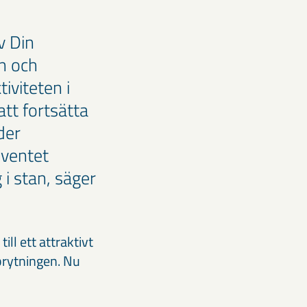
v Din
n och
iviteten i
att fortsätta
der
eventet
 i stan, säger
ill ett attraktivt
brytningen. Nu