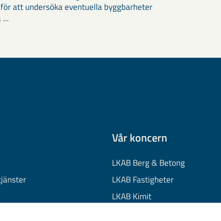
 för att undersöka eventuella byggbarheter
 ...
Vår koncern
LKAB Berg & Betong
tjänster
LKAB Fastigheter
LKAB Kimit
on
LKAB Mekaniska