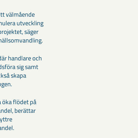
 ett välmående
imulera utveckling
 projektet, säger
mhällsomvandling.
 där handlare och
dsföra sig samt
ckså skapa
ngen.
a öka flödet på
ndel, berättar
yttre
andel.