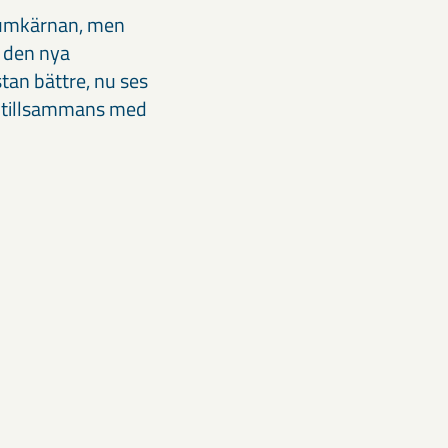
rumkärnan, men
l den nya
stan bättre, nu ses
us tillsammans med