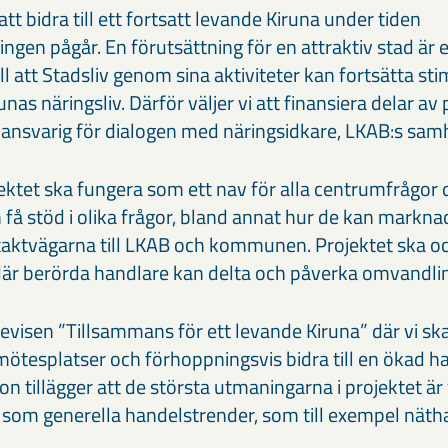
tt bidra till ett fortsatt levande Kiruna under tiden
gen pågår. En förutsättning för en attraktiv stad är
ill att Stadsliv genom sina aktiviteter kan fortsätta st
runas näringsliv. Därför väljer vi att finansiera delar av
 ansvarig för dialogen med näringsidkare, LKAB:s sa
jektet ska fungera som ett nav för alla centrumfrågor
få stöd i olika frågor, bland annat hur de kan markna
ntaktvägarna till LKAB och kommunen. Projektet ska o
är berörda handlare kan delta och påverka omvandli
devisen ”Tillsammans för ett levande Kiruna” där vi sk
mötesplatser och förhoppningsvis bidra till en ökad ha
 tillägger att de största utmaningarna i projektet är 
som generella handelstrender, som till exempel näth