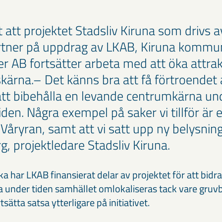
t att projektet Stadsliv Kiruna som drivs a
tner på uppdrag av LKAB, Kiruna kommu
 AB fortsätter arbeta med att öka attrakt
skärna.– Det känns bra att få förtroendet 
tt bibehålla en levande centrumkärna un
den. Några exempel på saker vi tillför är 
åryran, samt att vi satt upp ny belysning
, projektledare Stadsliv Kiruna.
ka har LKAB finansierat delar av projektet för att bidra t
na under tiden samhället omlokaliseras tack vare gruv
tsätta satsa ytterligare på initiativet.