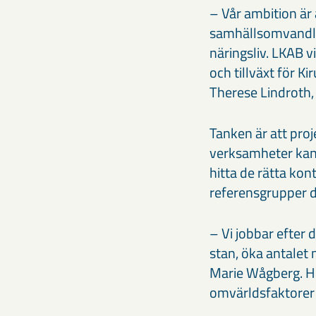
– Vår ambition är a
samhällsomvandlin
näringsliv. LKAB v
och tillväxt för Ki
Therese Lindroth,
Tanken är att pro
verksamheter kan 
hitta de rätta ko
referensgrupper d
– Vi jobbar efter 
stan, öka antalet 
Marie Wågberg. Hon
omvärldsfaktorer 