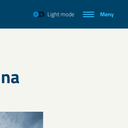
Light mode
Meny
una