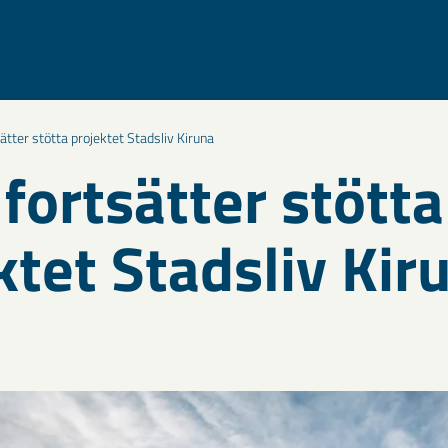
tter stötta projektet Stadsliv Kiruna
fortsätter stötta
ktet Stadsliv Kir