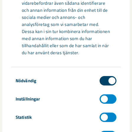
vidarebefordrar även sådana identifierare
flygtimmar. Ett motorbyte kostar omkring en halv miljon
och annan information från din enhet till de
kronor, vilket är en stor utgift för en klubb med drygt 20
sociala medier och annons- och
medlemmar. Sponsringssumman från LKAB blir ett
analysföretag som vi samarbetar med.
välkommet bidrag till det kommande motorbytet. – Med en
Dessa kan i sin tur kombinera informationen
lokal flygklubb kan personer med flygintresse fortsätta
med annan information som du har
utvecklas på plats. Vi breddar aktivitetsutbudet i
tillhandahållit eller som de har samlat in när
Gällivareområdet och dessutom gör vi en viktig
du har använt deras tjänster.
samhällsinsats. Kontakta oss gärna om du vill veta mer,
avslutar Thomas Wettainen.
Samtyckesval
Dela
Nödvändig
Inställningar
Taggar
Statistik
Gällivare
samhällsengagemang
sponsring
Thomas Wettainen