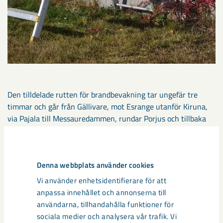
Den tilldelade rutten för brandbevakning tar ungefär tre
timmar och går från Gällivare, mot Esrange utanför Kiruna,
via Pajala till Messauredammen, rundar Porjus och tillbaka
till Gällivare. Vissa dagar flyger klubben slingan två gånger
och spanar efter rökpelare. Ett arbete som utförs helt ideellt
av de nio aktiva piloterna i Nordvingen, med sjöflygklubben
Denna webbplats använder cookies
som extra resurs. I år rapporterades 6 bränder till SOS Alarm,
den torra sommaren 2018 närmare 20.
Vi använder enhetsidentifierare för att
anpassa innehållet och annonserna till
användarna, tillhandahålla funktioner för
Med uppdraget följer särskilda krav på underhåll av
sociala medier och analysera vår trafik. Vi
flygplanet, och utöver det ska motorn bytas efter 2000