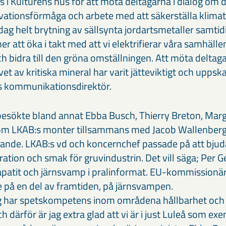
s i Kulturens hus för att möta deltagarna i dialog om 
ovationsförmåga och arbete med att säkerställa klimat
dag helt brytning av sällsynta jordartsmetaller samti
 att öka i takt med att vi elektrifierar våra samhäll
h bidra till den gröna omställningen. Att möta deltag
t av kritiska mineral har varit jätteviktigt och uppska
:s kommunikationsdirektör.
esökte bland annat Ebba Busch, Thierry Breton, Marg
tröm LKAB:s monter tillsammans med Jacob Wallenberg
rande. LKAB:s vd och koncernchef passade på att bju
ration och smak för gruvindustrin. Det vill säga; Per Ge
 apatit och järnsvamp i pralinformat. EU-kommissionä
 på en del av framtiden, på järnsvampen.
g har spetskompetens inom områdena hållbarhet och
h därför är jag extra glad att vi är i just Luleå som exe