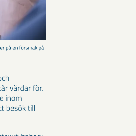
er på en försmak på
och
r värdar för.
re inom
 besök till