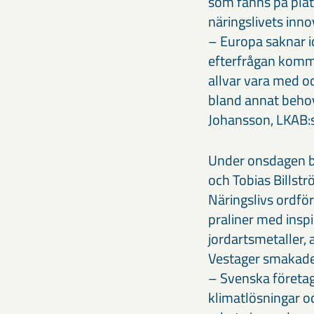
som fanns på plat
näringslivets inn
– Europa saknar i
efterfrågan kommer
allvar vara med oc
bland annat behove
Johansson, LKAB
Under onsdagen b
och Tobias Bills
Näringslivs ordfö
praliner med inspi
jordartsmetaller,
Vestager smakade
– Svenska företa
klimatlösningar oc