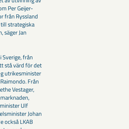
et av utvinning av
om Per Geijer-
for från Ryssland
till strategiska
, säger Jan
Sverige, från
t stå värd för det
g utrikesminister
a Raimondo. Från
ethe Vestager,
e marknaden,
minister Ulf
delsminister Johan
de också LKAB