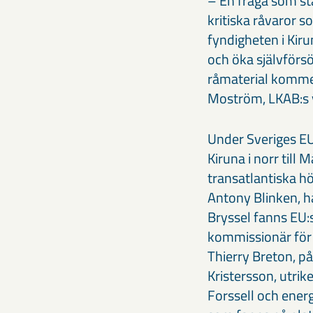
– En fråga som stå
kritiska råvaror s
fyndigheten i Kiru
och öka självförsö
råmaterial kommer
Moström, LKAB:s 
Under Sveriges E
Kiruna i norr till
transatlantiska h
Antony Blinken, h
Bryssel fanns EU:
kommissionär för 
Thierry Breton, på
Kristersson, utrik
Forssell och ener