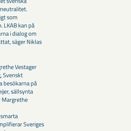
det svenska
neutralitet.
digt som
en. LKAB kan på
arna i dialog om
ttat, säger Niklas
rethe Vestager
, Svenskt
da besökarna på
ijer, sällsynta
r Margrethe
 smarta
mplifierar Sveriges