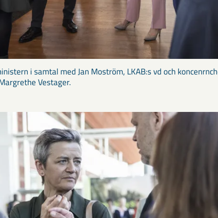
ministern i samtal med Jan Moström, LKAB:s vd och koncenrnc
 Margrethe Vestager.