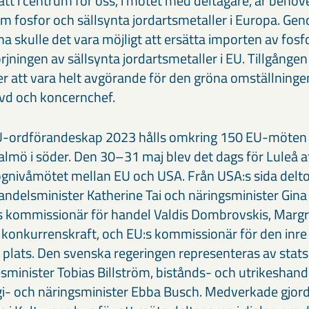
tt i centrum för oss, i mötet med deltagare, är behov
om fosfor och sällsynta jordartsmetaller i Europa. Gen
na skulle det vara möjligt att ersätta importen av fos
rjningen av sällsynta jordartsmetaller i EU. Tillgången 
 att vara helt avgörande för den gröna omställningen
vd och koncernchef.
U-ordförandeskap 2023 hålls omkring 150 EU-möten i 
 Malmö i söder. Den 30–31 maj blev det dags för Luleå at
ögnivåmötet mellan EU och USA. Från USA:s sida delto
andelsminister Katherine Tai och näringsminister Gin
s kommissionär för handel Valdis Dombrovskis, Margr
konkurrenskraft, och EU:s kommissionär för den inr
 plats. Den svenska regeringen representeras av stats
esminister Tobias Billström, bistånds- och utrikeshan
gi- och näringsminister Ebba Busch. Medverkade gjor