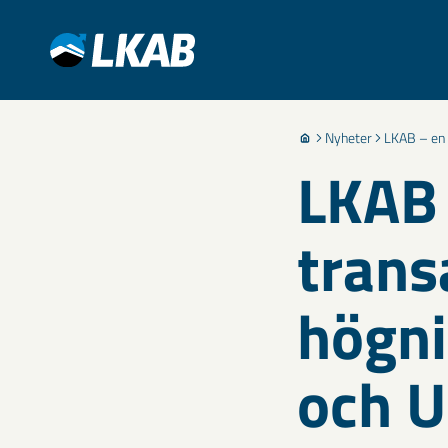
Nyheter
LKAB – en 
LKAB 
trans
högni
och U