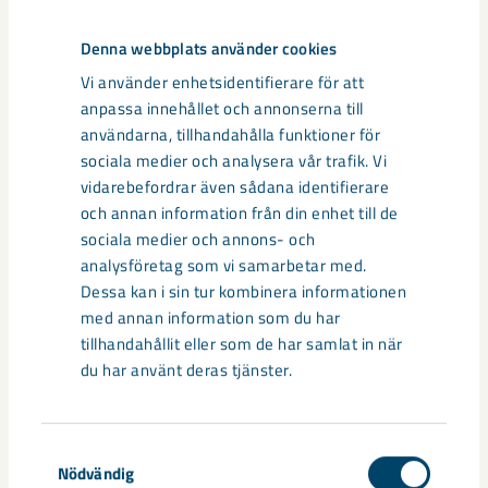
Korta fakta
Denna webbplats använder cookies
Vi använder enhetsidentifierare för att
Ortdrivningen av undersökningsorten från
anpassa innehållet och annonserna till
Kirunagruvan i riktning mot fyndigheten Per Geijer
användarna, tillhandahålla funktioner för
inleds under vecka 43.
sociala medier och analysera vår trafik. Vi
vidarebefordrar även sådana identifierare
Det handlar om en cirka åtta kilometer lång
och annan information från din enhet till de
undersökningsort som drivs från nivå 910 i
sociala medier och annons- och
Kirunagruvan.
analysföretag som vi samarbetar med.
Dessa kan i sin tur kombinera informationen
Prospekteringsborrningarna kommer därefter ske
med annan information som du har
från omkring 700 meters djup i Per Geijer.
tillhandahållit eller som de har samlat in när
du har använt deras tjänster.
Det handlar inte om någon gruvbrytning utan om
ortdrivning och därefter om
prospekteringsborrningar.
Samtyckesval
Nödvändig