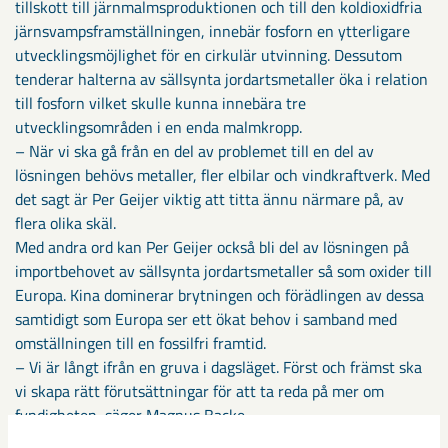
tillskott till järnmalmsproduktionen och till den koldioxidfria
järnsvampsframställningen, innebär fosforn en ytterligare
utvecklingsmöjlighet för en cirkulär utvinning. Dessutom
tenderar halterna av sällsynta jordartsmetaller öka i relation
till fosforn vilket skulle kunna innebära tre
utvecklingsområden i en enda malmkropp.
– När vi ska gå från en del av problemet till en del av
lösningen behövs metaller, fler elbilar och vindkraftverk. Med
det sagt är Per Geijer viktig att titta ännu närmare på, av
flera olika skäl.
Med andra ord kan Per Geijer också bli del av lösningen på
importbehovet av sällsynta jordartsmetaller så som oxider till
Europa. Kina dominerar brytningen och förädlingen av dessa
samtidigt som Europa ser ett ökat behov i samband med
omställningen till en fossilfri framtid.
– Vi är långt ifrån en gruva i dagsläget. Först och främst ska
vi skapa rätt förutsättningar för att ta reda på mer om
fyndigheten, säger Magnus Backe.