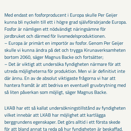
Med endast en fosforproducent i Europa skulle Per Geijer
kunna bli nyckeln till ett i högre grad självförsörjande Europa.
Fosfor är nämligen ett nödvändigt näringsämne för
jordbruket och därmed för livsmedelsproduktionen.
– Europa är primärt en importör av fosfor. Genom Per Geijer
skulle vi kunna ändra på det och trygga Kirunaverksamheten
bortom 2060, säger Magnus Backe och fortsätter;
– Det är viktigt att undersöka fyndigheten närmare för att
utreda möjligheterna för produktion. Men vi är definitivt inte
där ännu. En av de absolut viktigaste frågorna vi har att
hantera framåt är att bedriva en eventuell gruvbrytning med
så liten påverkan som möjligt, säger Magnus Backe.
LKAB har ett så kallat undersökningstillstånd av fyndigheten
vilket innebär att LKAB har möjlighet att kartlägga
berggrundens egenskaper. Det görs alltid i ett första skede
för att bland annat ta reda på hur fyndigheten är beskaffad,