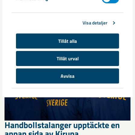
centrum avvecklas under 2026
Under sommaren 2026 fortsätter avveckling av fastigheter i
Visa detaljer
gamla Kiruna centrum på grund av den pågående gruvdriften
– bland annat ...
Tillåt alla
Tillåt urval
Avvisa
Handbollstalanger upptäckte en
annan sida av Kiruna