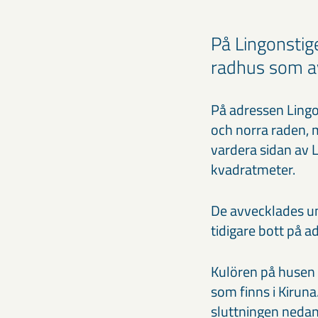
På Lingonstig
radhus som av
På adressen Lingo
och norra raden, 
vardera sidan av 
kvadratmeter.
De avvecklades un
tidigare bott på 
Kulören på husen i
som finns i Kirun
sluttningen nedan