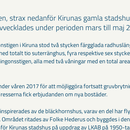
en, strax nedanför Kirunas gamla stadshus
vecklades under perioden mars till maj 
nstigen i Kiruna stod två stycken färgglada radhuslän
med totalt tio suterränghus, fyra respektive sex styck
Lingonsstigen, alla med två våningar med en total are
der våren 2017 för att möjliggöra fortsatt gruvbrytn
adresserna fick erbjudanden om nya bostäder.
nspirerades av de bläckhornshus, varav en del har flytt
a. Området ritades av Folke Hederus och byggdes i de
för Kirunas stadshus på uppdrag av LKAB på 1950-tal