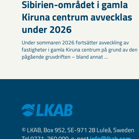
Sibirien-området i gamla
Kiruna centrum avvecklas
under 2026
Under sommaren 2026 fortsätter avveckling av
fastigheter i gamla Kiruna centrum på grund av den
pågående gruvdriften – bland annat ...
© LKAB, Box 952, SE-971 28 Luleå, Sweden
Tel 0771-760 000, e-post
info@lkab.com