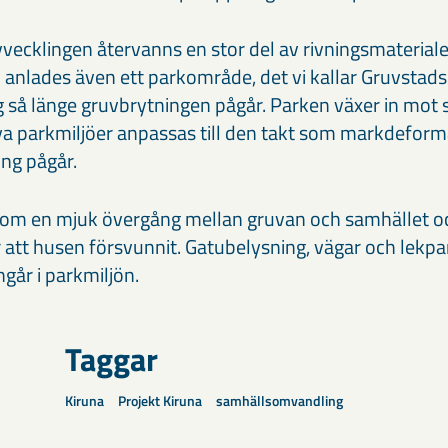
ecklingen återvanns en stor del av rivningsmaterialet
anlades även ett parkområde, det vi kallar Gruvstads
g så länge gruvbrytningen pågår. Parken växer in mot
a parkmiljöer anpassas till den takt som markdeform
ing pågår.
om en mjuk övergång mellan gruvan och samhället och 
 att husen försvunnit. Gatubelysning, vägar och lek
går i parkmiljön.
Taggar
Kiruna
Projekt Kiruna
samhällsomvandling