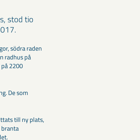
, stod tio
2017.
gor, södra raden
en radhus på
a på 2200
ing. De som
ats till ny plats,
n branta
et.