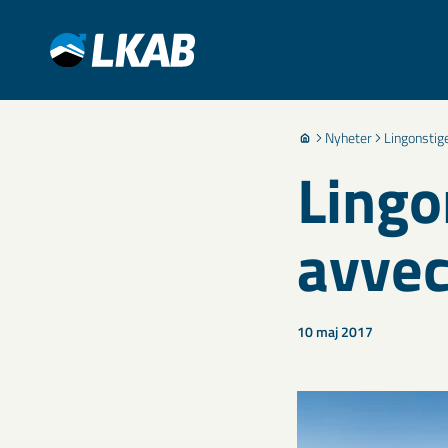
Nyheter
Lingonstig
Lingo
avvec
10 maj 2017