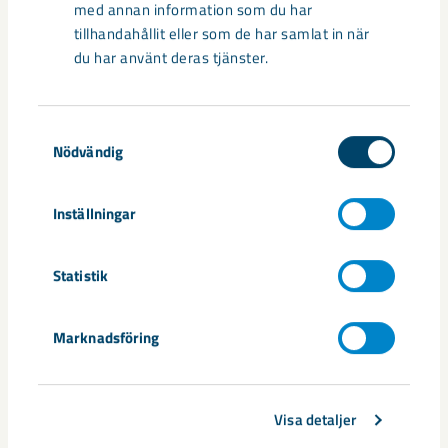
med annan information som du har
tillhandahållit eller som de har samlat in när
du har använt deras tjänster.
Samtyckesval
Nödvändig
Inställningar
Statistik
Ny digital säkerhetslösning
Marknadsföring
obligatorisk vid arbete under jord
Digitalisering är en viktig del för att arbetet i gruvorna ska bli
Visa detaljer
enklare, säkrare och mer effektivt. Därför inför vi ...