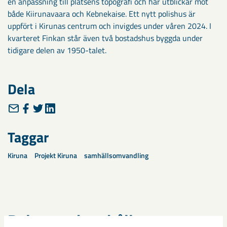
en anpassning till platsens topografi och har utblickar mot
både Kiirunavaara och Kebnekaise. Ett nytt polishus är
uppfört i Kirunas centrum och invigdes under våren 2024. I
kvarteret Finkan står även två bostadshus byggda under
tidigare delen av 1950-talet.
Dela
Taggar
Kiruna
Projekt Kiruna
samhällsomvandling
Relaterat innehåll