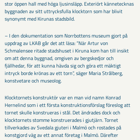
stor öppen hall med höga ljusinsläpp. Exteriört kännetecknas
byggnaden av sitt uttrycksfulla klocktorn som har blivit
synonymt med Kirunas stadsbild.
– I den dokumentation som Norrbottens museum gjort på
uppdrag av LKAB går det att läsa: ”När Artur von
Schmalensee ritade stadshuset i Kiruna kom han till insikt
om att denna byggnad, omgiven av bergskedjor och
fjällhedar, för att kunna hävda sig och göra ett mäktigt
intryck borde krönas av ett torn”, säger Maria Strålberg,
konstvetare och museolog.
Klocktornets konstruktör var en man vid namn Konrad
Hernelind som i ett första konstruktionsförslag föreslog att
tornet skulle konstrueras i stål. Det ändrades dock och
klocktornets stomme konstruerades i gjutjärn. Tornet
tillverkades av Svedala gjuteri i Malmö och rostades på
konstgjord väg av ett annat företag i Malmö. Därefter