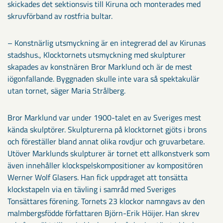
skickades det sektionsvis till Kiruna och monterades med
skruvförband av rostfria bultar.
– Konstnärlig utsmyckning är en integrerad del av Kirunas
stadshus., Klocktornets utsmyckning med skulpturer
skapades av konstnären Bror Marklund och är de mest
iögonfallande. Byggnaden skulle inte vara så spektakulär
utan tornet, säger Maria Strålberg.
Bror Marklund var under 1900-talet en av Sveriges mest
kända skulptörer. Skulpturerna på klocktornet gjöts i brons
och föreställer bland annat olika rovdjur och gruvarbetare.
Utöver Marklunds skulpturer är tornet ett allkonstverk som
även innehåller klockspelskompositioner av kompositören
Werner Wolf Glasers. Han fick uppdraget att tonsätta
klockstapeln via en tävling i samråd med Sveriges
Tonsättares förening. Tornets 23 klockor namngavs av den
malmbergsfödde författaren Björn-Erik Höijer. Han skrev