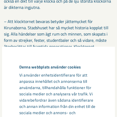
också en dikt till varje klocka och på de sju största klockorna
är dikterna ingjutna.
– Att klocktornet bevaras betyder jättemycket för
Kirunaborna. Stadshuset har så mycket historia kopplat till
sig. Alla händelser som ägt rum och minnen, som skapats i
form av strejker, fester, studentbaler och så vidare, måste
återberättas till framtida generationer. Klocktornet
symboliserar det gamla stadshuset i nya centrum, säger
Maria Strålberg.
Denna webbplats använder cookies
Klocktornet ska placeras på marken framför det nya
Vi använder enhetsidentifierare för att
stadshuset. Fler föremål som är bärare av byggnadsminnet
anpassa innehållet och annonserna till
och som i någon form ska flyttas till det nya stadshuset är
användarna, tillhandahålla funktioner för
bland annat huvudentréns handtag, formade som den
sociala medier och analysera vår trafik. Vi
samiska trumman, konstverket Kiirunavaara samt Ryan
vidarebefordrar även sådana identifierare
Soltrumma från Rautas.
och annan information från din enhet till de
sociala medier och annons- och