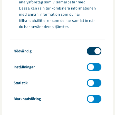
– Planen är att klocktornet flyttas under senare delen av
analysföretag som vi samarbetar med.
2017, men alla detaljer är ännu inte klara, säger Johan
Dessa kan i sin tur kombinera informationen
Mäkitaavola, projektledare nya stadshuset LKAB.
med annan information som du har
tillhandahållit eller som de har samlat in när
du har använt deras tjänster.
Dela
Samtyckesval
Nödvändig
Taggar
Inställningar
Kiruna
Projekt Kiruna
samhällsomvandling
Statistik
Relaterat innehåll
Marknadsföring