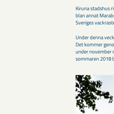
Kiruna stadshus r
blan annat Marabo
Sveriges vackrast
Under denna vecka 
Det kommer genom
under november mån
sommaren 2018 ber