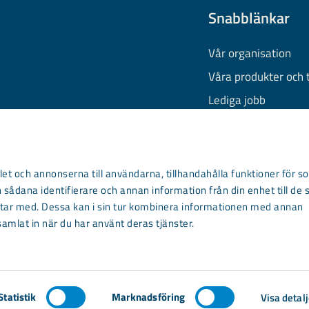
Snabblänkar
Vår organisation
Våra produkter och 
Lediga jobb
Finansiell informati
Behandling av pers
Information om coo
et och annonserna till användarna, tillhandahålla funktioner för so
 sådana identifierare och annan information från din enhet till de 
Kontakta oss
ar med. Dessa kan i sin tur kombinera informationen med annan
samlat in när du har använt deras tjänster.
Statistik
Marknadsföring
Visa detalj