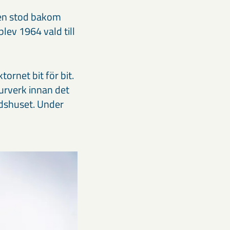
ven stod bakom
lev 1964 vald till
ornet bit för bit.
rverk innan det
adshuset. Under