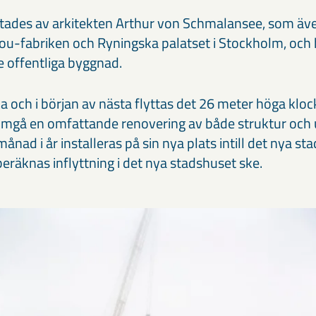
itades av arkitekten Arthur von Schmalansee, som ä
u-fabriken och Ryningska palatset i Stockholm, och b
e offentliga byggnad.
och i början av nästa flyttas det 26 meter höga klockt
gå en omfattande renovering av både struktur och u
ad i år installeras på sin nya plats intill det nya st
äknas inflyttning i det nya stadshuset ske.