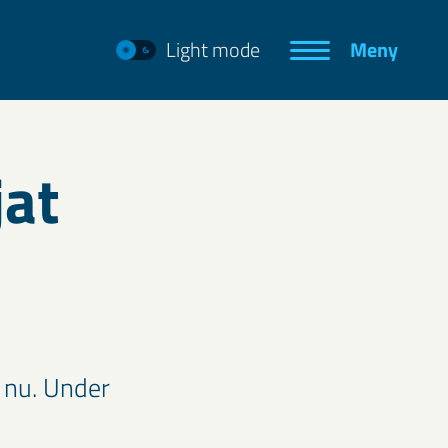
Light mode
Meny
jat
t nu. Under