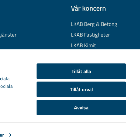
Vår koncern
LKAB Berg & Betong
tjänster
LKAB Fastigheter
LKAB Kimit
on
LKAB Mekaniska
onuppgifter
LKAB Minerals
Tillåt alla
kies
LKAB Wassara
ciala
sociala
Samhällsutveckling
Tillåt urval
Avvisa
er