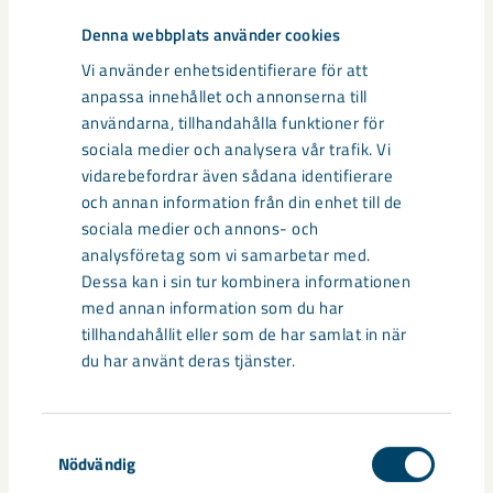
Denna webbplats använder cookies
KA2 och KK3-stoppet innehåller inte bara fler arbetsordrar
Vi använder enhetsidentifierare för att
utan ställer också krav på fler externa resurser. Egentligen
anpassa innehållet och annonserna till
ställer det inte krav på fler resurser än normalt utan snarare
användarna, tillhandahålla funktioner för
på en normalstor resursstyrka.
sociala medier och analysera vår trafik. Vi
vidarebefordrar även sådana identifierare
– Vi har genomfört flera stopp under pandemin och det har
och annan information från din enhet till de
varit utmanande men det har gått bra. Det är ett kvitto på
sociala medier och annons- och
att vi vågat ta ansvar, fattat tuffa, nödvändiga och säkra
analysföretag som vi samarbetar med.
beslut, säger Jan Carlsten och fortsätter;
Dessa kan i sin tur kombinera informationen
med annan information som du har
– Vi har klarat av att följa utvecklingen på ett vettigt sätt
tillhandahållit eller som de har samlat in när
och ibland har det gått riktigt fort. Det är egentligen det som
du har använt deras tjänster.
är avgörande, hur väl vi faktiskt klarar av snabba
förändringar och hur väl vi anpassar oss.
Samtyckesval
Nödvändig
Underhållsstoppet i förädlingsverken KA2 och KK3 pågår från
och med den 12 september till och med den 29 september.