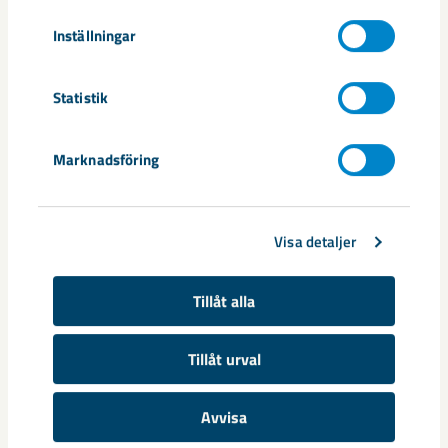
Inställningar
Statistik
Dela
Marknadsföring
Taggar
Visa detaljer
förädling
Jan Carlsten
Kiruna
underhåll
underhållsstopp
Tillåt alla
Tillåt urval
Relaterat innehåll
Avvisa