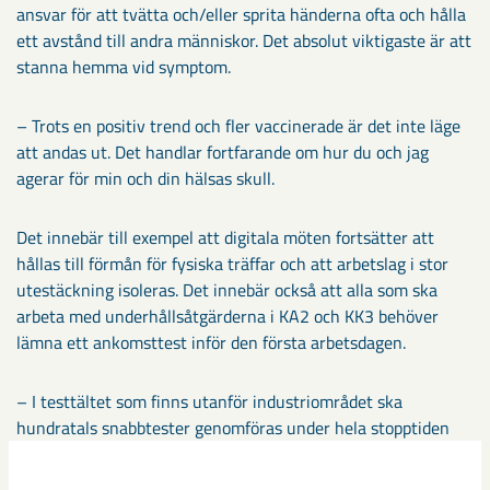
ansvar för att tvätta och/eller sprita händerna ofta och hålla
ett avstånd till andra människor. Det absolut viktigaste är att
stanna hemma vid symptom.
– Trots en positiv trend och fler vaccinerade är det inte läge
att andas ut. Det handlar fortfarande om hur du och jag
agerar för min och din hälsas skull.
Det innebär till exempel att digitala möten fortsätter att
hållas till förmån för fysiska träffar och att arbetslag i stor
utestäckning isoleras. Det innebär också att alla som ska
arbeta med underhållsåtgärderna i KA2 och KK3 behöver
lämna ett ankomsttest inför den första arbetsdagen.
– I testtältet som finns utanför industriområdet ska
hundratals snabbtester genomföras under hela stopptiden
eftersom alla som inte är fullvaccinerade behöver göra ett
nytt test var tredje dag.