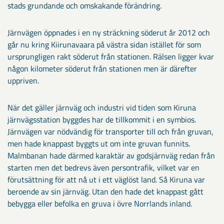
stads grundande och omskakande förändring.
Järnvägen öppnades i en ny sträckning söderut år 2012 och
går nu kring Kiirunavaara på västra sidan istället för som
ursprungligen rakt söderut från stationen. Rälsen ligger kvar
någon kilometer söderut från stationen men är därefter
uppriven.
När det gäller järnväg och industri vid tiden som Kiruna
järnvägsstation byggdes har de tillkommit i en symbios.
Järnvägen var nödvändig för transporter till och från gruvan,
men hade knappast byggts ut om inte gruvan funnits.
Malmbanan hade därmed karaktär av godsjärnväg redan från
starten men det bedrevs även persontrafik, vilket var en
förutsättning för att nå ut i ett väglöst land. Så Kiruna var
beroende av sin järnväg. Utan den hade det knappast gått
bebygga eller befolka en gruva i övre Norrlands inland.