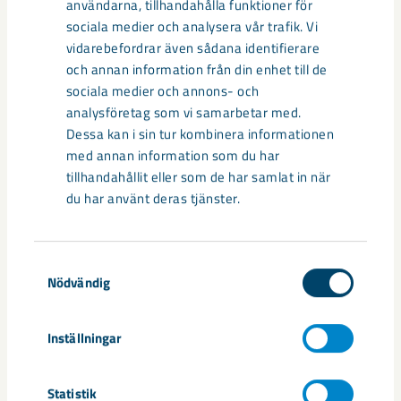
Taggar
användarna, tillhandahålla funktioner för
sociala medier och analysera vår trafik. Vi
Kiruna
Projekt Kiruna
samhällsomvandling
vidarebefordrar även sådana identifierare
och annan information från din enhet till de
sociala medier och annons- och
analysföretag som vi samarbetar med.
Dessa kan i sin tur kombinera informationen
Relaterat innehåll
med annan information som du har
tillhandahållit eller som de har samlat in när
du har använt deras tjänster.
Samtyckesval
Nödvändig
Inställningar
Statistik