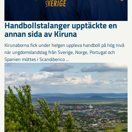
Handbollstalanger upptäckte en
annan sida av Kiruna
Kirunaborna fick under helgen uppleva handboll på hög nivå
när ungdomslandslag från Sverige, Norge, Portugal och
Spanien möttes i Scandiberico ...