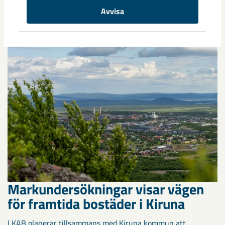
Avvisa
Kirunaborna fick under helgen uppleva handboll på hög nivå
när ungdomslandslag från Sverige, Norge, Portugal och
Spanien möttes i Scandiberico ...
Markundersökningar visar vägen
för framtida bostäder i Kiruna
LKAB planerar tillsammans med Kiruna kommun att