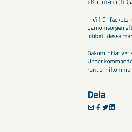
i Kiruna och 
– Vi från fackets h
barnomsorgen efte
jobbet i dessa mä
Bakom initiativet
Under kommande tv
runt om i kommu
Dela