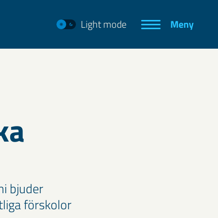
Light mode
Meny
ka
i bjuder
liga förskolor