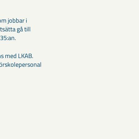
som jobbar i
ätta gå till
135:an.
ans med LKAB.
förskolepersonal