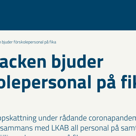
 bjuder förskolepersonal på fika
acken bjuder
olepersonal på fi
uppskattning under rådande coronapandem
llsammans med LKAB all personal på samt