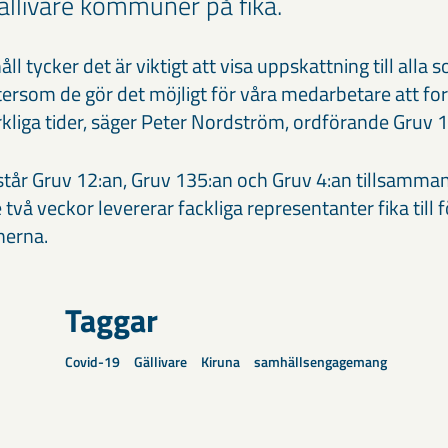
Gällivare kommuner på fika.
åll tycker det är viktigt att visa uppskattning till alla 
rsom de gör det möjligt för våra medarbetare att forts
rkliga tider, säger Peter Nordström, ordförande Gruv 
 står Gruv 12:an, Gruv 135:an och Gruv 4:an tillsamm
å veckor levererar fackliga representanter fika till 
nerna.
Taggar
Covid-19
Gällivare
Kiruna
samhällsengagemang