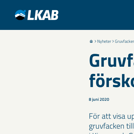
Nyheter
Gruvfacken
Gruvf
försk
8 juni 2020
För att visa 
gruvfacken ti