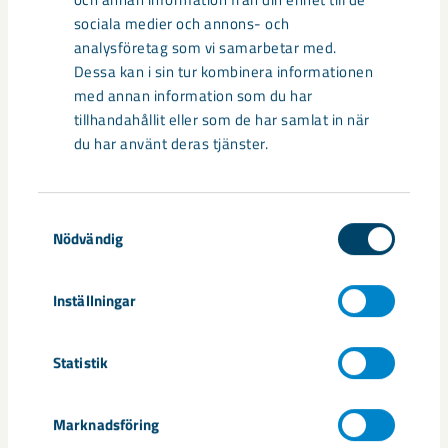
när ungdomslandslag från Sverige, Norge, Portugal och
sociala medier och annons- och
Spanien möttes i Scandiberico ...
analysföretag som vi samarbetar med.
Dessa kan i sin tur kombinera informationen
med annan information som du har
tillhandahållit eller som de har samlat in när
du har använt deras tjänster.
Samtyckesval
Nödvändig
Inställningar
Så kan humanoida robotar öka
Statistik
säkerheten i framtidens gruva
Utvecklingen av humanoida robotar, människoliknande
Marknadsföring
robotar med armar och ben, går snabbt. I takt med att