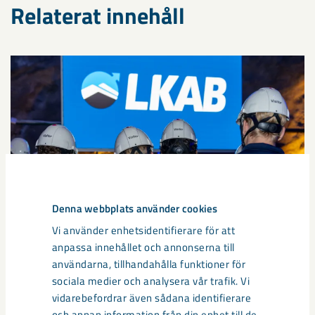
Relaterat innehåll
Denna webbplats använder cookies
Vi använder enhetsidentifierare för att
anpassa innehållet och annonserna till
Handbollstalanger upptäckte en
användarna, tillhandahålla funktioner för
annan sida av Kiruna
sociala medier och analysera vår trafik. Vi
vidarebefordrar även sådana identifierare
Kirunaborna fick under helgen uppleva handboll på hög nivå
och annan information från din enhet till de