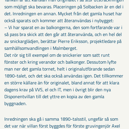
som möjligt ska bevaras. Placeringen på Solbacken är en del i
det. Inredningen en annan. Mycket från det gamla huset har
också sparats och kommer att återanvändas i nybygget:
– Vi har sparat en av balkongerna, den som fortfarande var i
så pass bra skick att den går att återanvända, och en hel del
av snickarglädjen, berättar Pierre Eriksson, projektledare på
samhällsomvandlingen i Malmberget.
Det rör sig till exempel om de snickerier som satt runt
fönster och kring verandor och balkonger. Dessutom lyfte
man ner det gamla tornet, helt i originalutförande sedan
1890-talet, och det ska också användas igen. Det tillkommer
en större källare än för originalet, bland annat för att klara
dagens krav på VVS, el och IT, men i övrigt blir den nya
Disponentvillan till det yttre en kopia av den gamla
byggnaden.
Inredningen ska gå i samma 1890-talsstil, ungefär så som
det var när villan först byggdes för förste gruvingenjör Axel