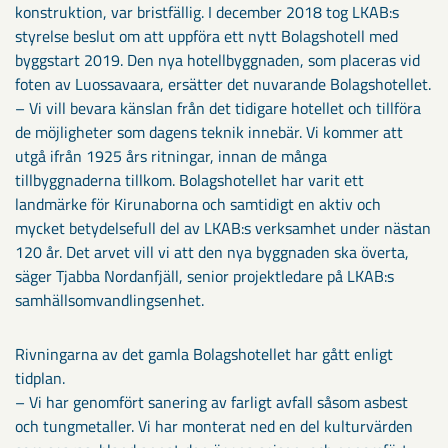
konstruktion, var bristfällig. I december 2018 tog LKAB:s
styrelse beslut om att uppföra ett nytt Bolagshotell med
byggstart 2019. Den nya hotellbyggnaden, som placeras vid
foten av Luossavaara, ersätter det nuvarande Bolagshotellet.
– Vi vill bevara känslan från det tidigare hotellet och tillföra
de möjligheter som dagens teknik innebär. Vi kommer att
utgå ifrån 1925 års ritningar, innan de många
tillbyggnaderna tillkom. Bolagshotellet har varit ett
landmärke för Kirunaborna och samtidigt en aktiv och
mycket betydelsefull del av LKAB:s verksamhet under nästan
120 år. Det arvet vill vi att den nya byggnaden ska överta,
säger Tjabba Nordanfjäll, senior projektledare på LKAB:s
samhällsomvandlingsenhet.
Rivningarna av det gamla Bolagshotellet har gått enligt
tidplan.
– Vi har genomfört sanering av farligt avfall såsom asbest
och tungmetaller. Vi har monterat ned en del kulturvärden