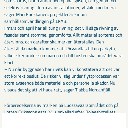
som sparas, bland annat den öppna spisen, och genomfört
selektiv rivning i form av installationer, ytskikt med mera,
säger Mari Kuokkanen, projektledare inom
samhällsomvandlingen på LKAB.
I mars och april har all tung rivning, det vill säga rivning av
fasader samt stomme, genomförts. Allt material sorteras och
återvinns, och därefter ska marken återställas. Den
återställda marken kommer att förvandlas till en parkyta,
vilket sker under sommaren och till hösten ska området vara
klart.
– Nu när byggnaden har rivits kan vi konstatera att det var
ett korrekt beslut. De risker vi såg under flyttprocessen var
stora avseende både materiella och personella skador. Nu
visade det sig att vi hade rätt, säger Tjabba Nordanfjäll.
Förberedelserna av marken på Luossavaaraområdet och på
Lotten Erikssons gata 24, uppkallad efter Bolagshotellets
första föreståndarinna, kommer att påbörjas under hösten
2019. Planen är att det nya hotellet ska vara klart för