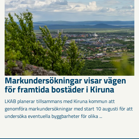
Markundersökningar visar vägen
för framtida bostäder i Kiruna
LKAB planerar tillsammans med Kiruna kommun att
genomföra markundersökningar med start 10 augusti för att
undersöka eventuella byggbarheter för olika ...