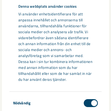
möblering och inflyttning i september 2021. LKAB och Peab
Denna webbplats använder cookies
ska nu starta den första fasen i en samverkansentreprenad.
Vi använder enhetsidentifierare för att
anpassa innehållet och annonserna till
användarna, tillhandahålla funktioner för
Dela
sociala medier och analysera vår trafik. Vi
vidarebefordrar även sådana identifierare
och annan information från din enhet till de
sociala medier och annons- och
Taggar
analysföretag som vi samarbetar med.
Kiruna
Projekt Kiruna
samhällsomvandling
Dessa kan i sin tur kombinera informationen
med annan information som du har
tillhandahållit eller som de har samlat in när
du har använt deras tjänster.
Relaterat innehåll
Samtyckesval
Nödvändig