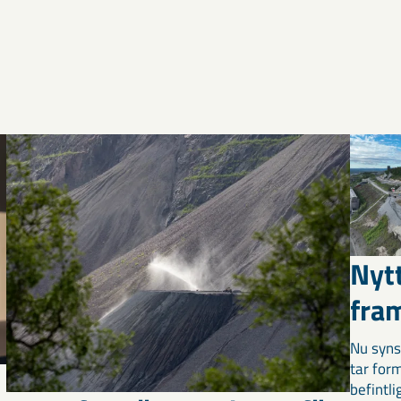
Nyt
fra
Nu syns
tar for
befintli