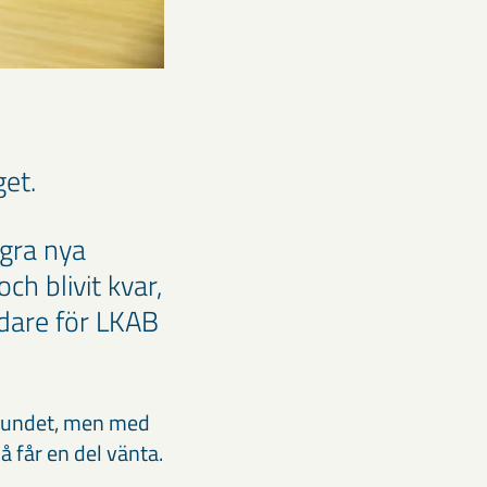
get.
ågra nya
ch blivit kvar,
edare för LKAB
elbundet, men med
å får en del vänta.