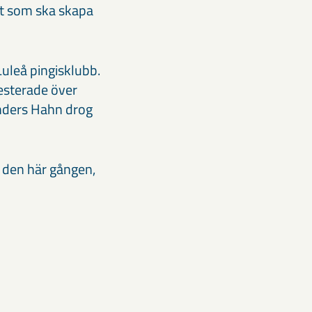
bot som ska skapa
Luleå pingisklubb.
esterade över
Anders Hahn drog
a den här gången,