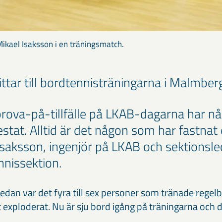
Mikael Isaksson i en träningsmatch.
hittar till bordtennisträningarna i Malmber
 prova-på-tillfälle på LKAB-dagarna har n
tat. Alltid är det någon som har fastnat o
Isaksson, ingenjör på LKAB och sektionsl
nnissektion.
 sedan var det fyra till sex personer som tränade reg
t exploderat. Nu är sju bord igång på träningarna och d