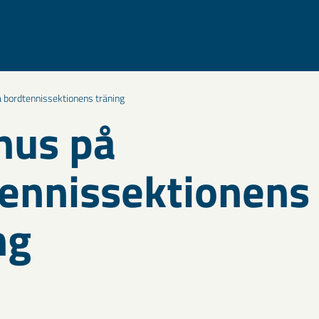
på bordtennissektionens träning
 hus på
ennissektionens
ng