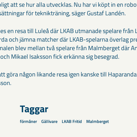
oligt att se hur alla utvecklas. Nu har vi köpt in en ro
ättningar för teknikträning, säger Gustaf Landén.
ordes en resa till Luleå där LKAB utmanade spelare från 
rda och jämna matcher där LKAB-spelarna överlag pr
Finalen blev mellan två spelare från Malmberget där 
 och Mikael Isaksson fick erkänna sig besegrad.
att göra någon likande resa igen kanske till Haparand
sson.
Taggar
förmåner
Gällivare
LKAB Fritid
Malmberget