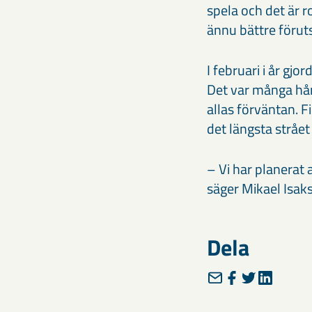
spela och det är r
ännu bättre föruts
I februari i år gj
Det var många hå
allas förväntan. 
det längsta strået
– Vi har planerat 
säger Mikael Isak
Dela