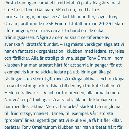
första träningen var vi ett trettiotal på plats. Idag är vi näst
största sektion i Gällivare SK och nu, med bättre
förutsättningar, hoppas vi såklart bli ännu fler, säger Tony
Ömalm, ordförande i GSK Friidrott.Totalt är man 20-25 ledare
i föreningen, som turas om att ta hand om de olika
träningspassen. Några av dem är snart certifierade av
svenska friidrottsförbundet. – Jag måste verkligen säga att vi
har en fantastisk organisation i klubben, med ledare, styrelse
och föräldrar. Alla är otroligt drivna, säger Tony Ömalm. Inom
klubben har man arbetat hårt för att samla in pengar för att
exempelvis kunna skicka ledare på utbildningar, åka på
tävlingar – en stor utgift med så många aktiva – och nu köpa
in ny utrustning och redskap till den nya friidrottshallen på
Heden i Gällivare. – Vi jobbar för bredden, alla är välkomna.
När vi åker på tävlingar så är vi ofta bland de klubbar som
har med flest aktiva. Men vi har också skickat två ungdomar
till friidrottsgymnasiet i Umeå, till exempel. Vårt största
“problem” är väl egentligen att vi skulle vilja få hit fler killar,
berättar Tony Ömalm.Inom klubben har man arbetat hårt för