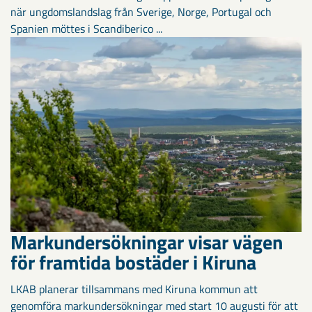
när ungdomslandslag från Sverige, Norge, Portugal och
Spanien möttes i Scandiberico ...
Markundersökningar visar vägen
för framtida bostäder i Kiruna
LKAB planerar tillsammans med Kiruna kommun att
genomföra markundersökningar med start 10 augusti för att