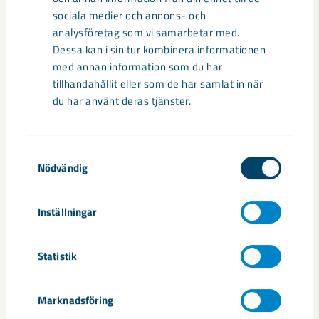
personer i lokalen. Dessutom har alla ledarutbildningar ställts
sociala medier och annons- och
in. Och så tävlingarna då. – Framöver hoppas vi kunna
analysföretag som vi samarbetar med.
anordna digitala tävlingar tillsammans med andra klubbar i
Dessa kan i sin tur kombinera informationen
Norrbotten, där alla tävlar var för sig i egna hallar men mot
med annan information som du har
varandra. Vi tror att det är viktigt att få tävla, säger Marina
tillhandahållit eller som de har samlat in när
Larsson.
du har använt deras tjänster.
Dela
Samtyckesval
Nödvändig
Taggar
Inställningar
friidrott
Gällivare
samhällsomvandling
sponsring
Statistik
Marknadsföring