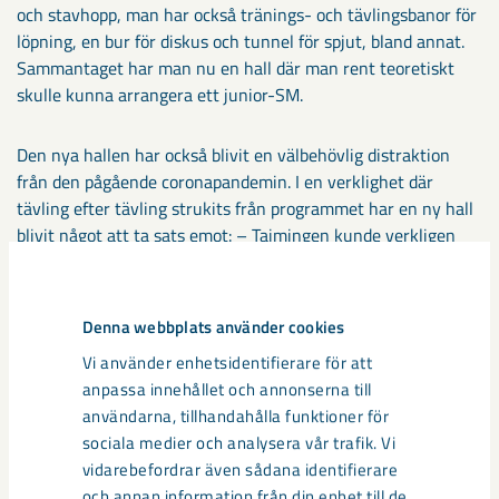
och stavhopp, man har också tränings- och tävlingsbanor för
löpning, en bur för diskus och tunnel för spjut, bland annat.
Sammantaget har man nu en hall där man rent teoretiskt
skulle kunna arrangera ett junior-SM.
Den nya hallen har också blivit en välbehövlig distraktion
från den pågående coronapandemin. I en verklighet där
tävling efter tävling strukits från programmet har en ny hall
blivit något att ta sats emot: – Tajmingen kunde verkligen
inte varit bättre. Vi har märkt att en del av våra äldre,
framför allt, tappat lite motivation när det inte blivit några
tävlingar. Hallen kom verkligen i precis rätt tid, det har blivit
Denna webbplats använder cookies
en nytändning för alla, säger Lina Wieslander, ledare.
Vi använder enhetsidentifierare för att
anpassa innehållet och annonserna till
För övrigt har man klarat sig relativt väl, under
användarna, tillhandahålla funktioner för
omständigheterna. Under sommaren kunde träningen
sociala medier och analysera vår trafik. Vi
bedrivas utomhus. Under hösten och vintern har man fått
vidarebefordrar även sådana identifierare
dela upp vissa av träningsgrupperna för att inte överstiga 50
och annan information från din enhet till de