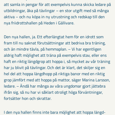
att samla in pengar för att exempelvis kunna skicka ledare på
utbildningar, åka på tävlingar – en stor utgift med så många
aktiva – och nu köpa in ny utrustning och redskap till den
nya friidrottshallen på Heden i Gällivare.
Den nya hallen, ja. Ett efterlängtat hem för en idrott som
fram till nu saknat förutsättningar att bedriva bra träning,
och än mindre tävla, på hemmaplan. – Vi har egentligen
aldrig haft möjlighet att träna på exempelvis stav, eller ens
haft en riktig längdgrop att hoppa i, så mycket av vår träning
har ju blivit på tävlingar. Och det är klart, det skiljer sig en
hel del att hoppa längdhopp på riktiga banor med en riktig
grop jämfört med att hoppa på mattor, säger Marina Larsson,
ledare. – Ändå har många av våra ungdomar gjort jättebra
ifrån sig, så nu har vi såklart otroligt höga förväntningar,
fortsätter hon och skrattar.
I den nya hallen finns inte bara möjlighet att hoppa längd-