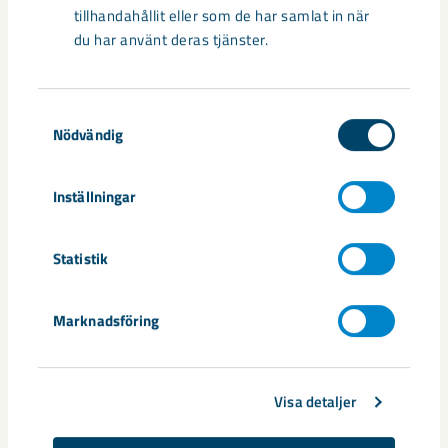
tillhandahållit eller som de har samlat in när
du har använt deras tjänster.
Samtyckesval
Nödvändig
Sibirien-området i gamla Kiruna
Inställningar
centrum avvecklas under 2026
Statistik
Under sommaren 2026 fortsätter avveckling av fastigheter i
gamla Kiruna centrum på grund av den pågående gruvdriften
– bland annat ...
Marknadsföring
Visa detaljer