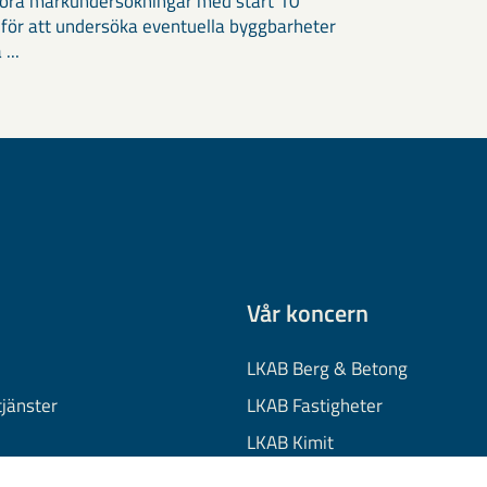
öra markundersökningar med start 10
 för att undersöka eventuella byggbarheter
 ...
Vår koncern
LKAB Berg & Betong
tjänster
LKAB Fastigheter
LKAB Kimit
on
LKAB Mekaniska