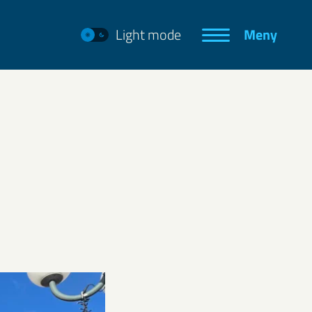
Light mode
Meny
a