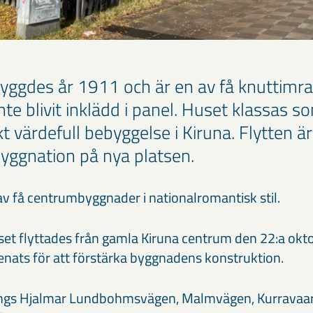
yggdes år 1911 och är en av få knuttimr
nte blivit inklädd i panel. Huset klassas s
kt värdefull bebyggelse i Kiruna. Flytten 
ggnation på nya platsen.
v få centrumbyggnader i nationalromantisk stil.
t flyttades från gamla Kiruna centrum den 22:a okto
senats för att förstärka byggnadens konstruktion.
ängs Hjalmar Lundbohmsvägen, Malmvägen, Kurravaa