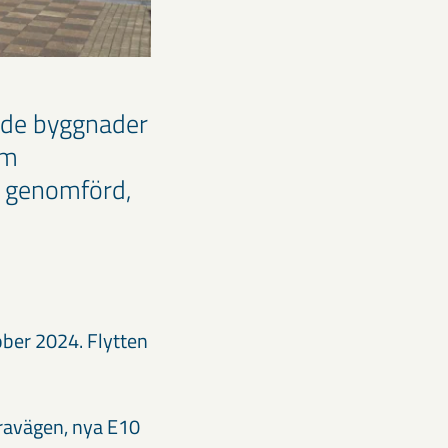
ade byggnader
om
är genomförd,
ber 2024. Flytten
ravägen, nya E10