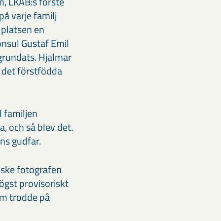
, LKAB:s förste
å varje familj
 platsen en
nsul Gustaf Emil
 grundats. Hjalmar
 det förstfödda
 familjen
, och så blev det.
ns gudfar.
riske fotografen
ögst provisoriskt
om trodde på