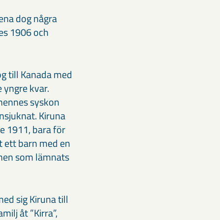
t ena dog några
des 1906 och
og till Kanada med
 yngre kvar.
 hennes syskon
sjuknat. Kiruna
e 1911, bara för
tt ett barn med en
rnen som lämnats
d sig Kiruna till
lj åt ”Kirra”,