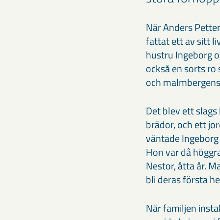
När Anders Petter
fattat ett av sitt
hustru Ingeborg oc
också en sorts ro 
och malmbergens m
Det blev ett slag
brädor, och ett jo
väntade Ingeborg 
Hon var då höggrav
Nestor, åtta år. 
bli deras första h
När familjen inst