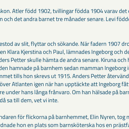
yskon. Atler född 1902, tvillingar födda 1904 varav de
ln och det andra barnet tre månader senare. Levi föd
estod av slit, flyttar och sökande. När fadern 1907 dr
nen Klara Kjerstina och Paul, lämnades Ingeborg och de
ders Petter skulle hämta de andra senare. Kiruna och
taden hamnade på barnhem sedan mamman Ingeborg in
et tills hon skrevs ut 1915. Anders Petter återvänd
 över Atlanten igen när han upptäckte att Ingeborg få
re under hans långa frånvaro. Om han hälsade på ba
å sa till dem, vet vi inte.
aren för flickorna på barnhemmet, Elin Nyren, tog me
rdnade hon en plats som barnsköterska hos en prästfami