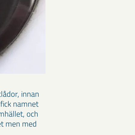
tlådor, innan
 fick namnet
mhället, och
het men med