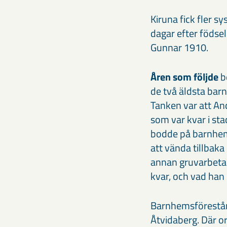
Kiruna fick fler s
dagar efter födse
Gunnar 1910.
Åren som följde
b
de två äldsta bar
Tanken var att An
som var kvar i s
bodde på barnhemm
att vända tillbaka
annan gruvarbeta
kvar, och vad han d
Barnhemsförestånd
Åtvidaberg. Där o