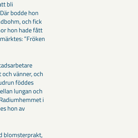
tt bli
. Där bodde hon
dbohm, och fick
or hon hade fått
 märktes: ”Fröken
stadsarbetare
t och vänner, och
Gudrun föddes
mellan lungan och
på Radiumhemmet i
des hon av
ed blomsterprakt,