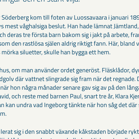
 Söderberg kom till foten av Luossavaara i januari 18
 livs mest våghalsiga beslut. Han hade lämnat Jämtland,
h deras tre första barn bakom sig i jakt på arbete, f
som den rastlösa själen aldrig riktigt fann. Här, bland 
örka siluetter, skulle han bygga ett hem.
s hus, om man använder ordet generöst. Fläsklådor, dy
rdgolv där vattnet slingrade sig fram när det regnade.
när hon några månader senare gav sig av på den långa
id, och reste med barnen Paul, snart tre år, Klara Kjer
Man kan undra vad Ingeborg tänkte när hon såg det där 
em.
allerat sig i den snabbt växande kåkstaden började ryk