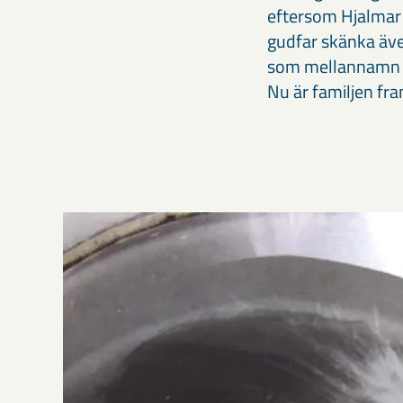
eftersom Hjalmar 
gudfar skänka äve
som mellannamn på
Nu är familjen fr