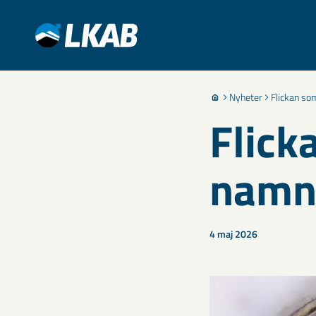
Nyheter
Flickan so
Flick
namn 
4 maj 2026