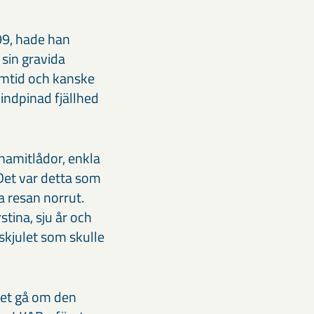
99, hade han
 sin gravida
ramtid och kanske
vindpinad fjällhed
namitlådor, enkla
 Det var detta som
 resan norrut.
stina, sju år och
skjulet som skulle
tet gå om den