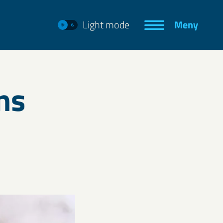
Light mode
Meny
ns