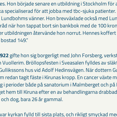
s. Hon började senare en utbildning i Stockholm för a
a specialiserad för att jobba med tbc-sjuka patienter
r Lundbohms vänner. Hon brevväxlade också med Lun
råd när hon tappat bort sin bankbok med de 100 kron
r utbildningen återvände hon norrut. Hennes koffert
 bostad 149.”
1922
gifte hon sig borgerligt med John Forsberg, verk
 Vuollerim. Bröllopsfesten i Sveasalen fylldes av släk
 i Gullikssons hus vid Adolf Hedinsvägen. När dottern 
 redan tagit fäste i Kirunas kropp. En cancer växte 
låg i perioder både på sanatorium i Malmberget och 
et hem till Kiruna efter en av behandlingarna drabba
 och dog, bara 26 år gammal.
ar kyrkan fylld till sista plats, och rikligt smyckad m