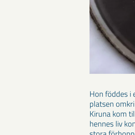
Hon föddes i e
platsen omkri
Kiruna kom ti
hennes liv ko
stora förhoppn