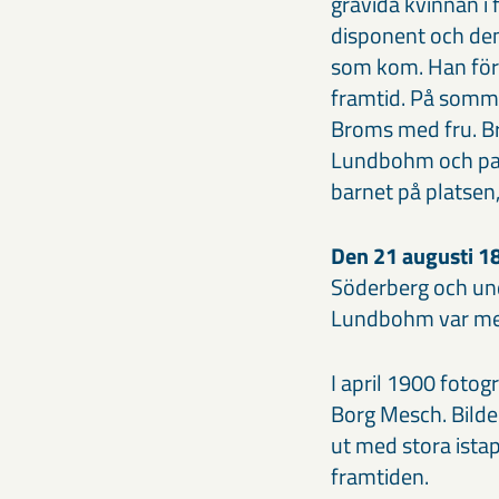
gravida kvinnan i
disponent och den
som kom. Han före
framtid. På somm
Broms med fru. Br
Lundbohm och par
barnet på platsen
Den 21 augusti 
Söderberg och undr
Lundbohm var med
I april 1900 fotog
Borg Mesch. Bilden
ut med stora ista
framtiden.