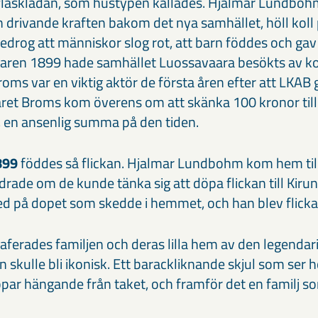
 fläsklådan, som hustypen kallades. Hjalmar Lundbohm
 drivande kraften bakom det nya samhället, höll koll p
drog att människor slog rot, att barn föddes och gav
aren 1899 hade samhället Luossavaara besökts av ko
oms var en viktig aktör de första åren efter att LKAB
et Broms kom överens om att skänka 100 kronor till
, en ansenlig summa på den tiden.
1899
föddes så flickan. Hjalmar Lundbohm kom hem till
ade om de kunde tänka sig att döpa flickan till Kiruna
 på dopet som skedde i hemmet, och han blev flicka
raferades familjen och deras lilla hem av den legenda
 skulle bli ikonisk. Ett barackliknande skjul som ser h
ppar hängande från taket, och framför det en familj s