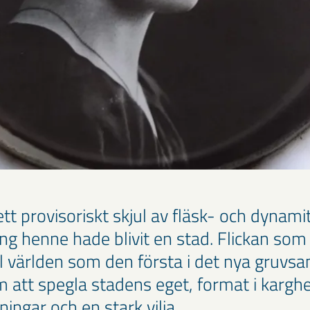
tt provisoriskt skjul av fläsk- och dynami
ng henne hade blivit en stad. Flickan som
ll världen som den första i det nya gruvsa
m att spegla stadens eget, format i karg
ingar och en stark vilja.