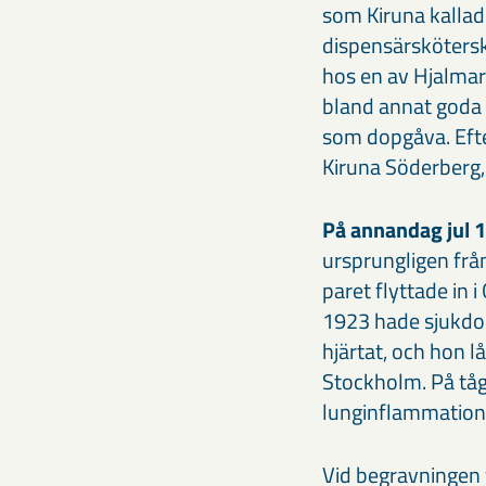
som Kiruna kallade
dispensärskötersk
hos en av Hjalma
bland annat goda 
som dopgåva. Efte
Kiruna Söderberg,
På annandag jul 
ursprungligen från
paret flyttade in
1923 hade sjukdom
hjärtat, och hon 
Stockholm. På tåg
lunginflammation
Vid begravningen v