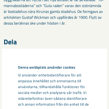
mannabostäderna” och ”Gula raden” varav den sistnämnda
är bostadshus nära Kirunas gamla stadshus. De formgavs av
arkitekten Gustaf Wickman och uppfördes år 1900. Flytt av
dessa beräknas ske under hösten i år.
Dela
Taggar
Denna webbplats använder cookies
Kiruna
Projekt Kiruna
samhällsomvandling
Vi använder enhetsidentifierare för att
anpassa innehållet och annonserna till
användarna, tillhandahålla funktioner för
sociala medier och analysera vår trafik. Vi
vidarebefordrar även sådana identifierare
Relaterat innehåll
och annan information från din enhet till de