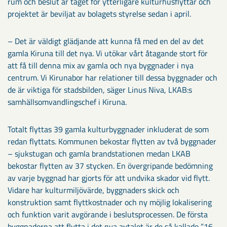
rum och beslut är taget för ytterligare kulturhusflyttar och
projektet är beviljat av bolagets styrelse sedan i april.
– Det är väldigt glädjande att kunna få med en del av det
gamla Kiruna till det nya. Vi utökar vårt åtagande stort för
att få till denna mix av gamla och nya byggnader i nya
centrum. Vi Kirunabor har relationer till dessa byggnader och
de är viktiga för stadsbilden, säger Linus Niva, LKAB:s
samhällsomvandlingschef i Kiruna.
Totalt flyttas 39 gamla kulturbyggnader inkluderat de som
redan flyttats. Kommunen bekostar flytten av två byggnader
– sjukstugan och gamla brandstationen medan LKAB
bekostar flytten av 37 stycken. En övergripande bedömning
av varje byggnad har gjorts för att undvika skador vid flytt.
Vidare har kulturmiljövärde, byggnaders skick och
konstruktion samt flyttkostnader och ny möjlig lokalisering
och funktion varit avgörande i beslutsprocessen. De första
byggnaderna att flytta i det nya avtalet är de så kallade ”16-