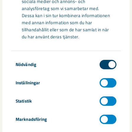
sociala medier och annons- och
analysföretag som vi samarbetar med.
Dessa kan i sin tur kombinera informationen
med annan information som du har
tillhandahållit eller som de har samlat in när
du har använt deras tjänster.
Samtyckesval
Nödvändig
Inställningar
Statistik
Sibirien-området i gamla Kiruna
centrum avvecklas under 2026
Marknadsföring
Under sommaren 2026 fortsätter avveckling av fastigheter i