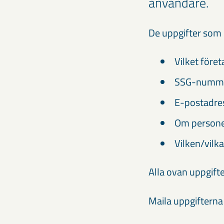
användare.
De uppgifter som b
Vilket före
SSG-nummer 
E-postadres
Om personen
Vilken/vilka
Alla ovan uppgift
Maila uppgifterna 