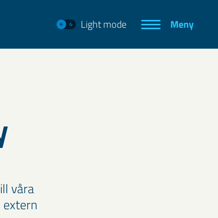
Light mode
Meny
y
ll våra
 extern