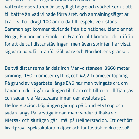
Vattentemperaturen är betydligt högre och vädret ser ut att
bli bättre än vad vi hade förra året, och anmälningsläget är
bra – vi har drygt 100 anmälda till respektive distans.
Sammanlagt kommer tävlande från tio nationer, bland annat
Norge, Finland och Frankrike. Framför allt kommer de utifrån
för att delta i distanstävlingen, men även sprinten har visat
sig vara populär utanför Gällivare och Norrbottens gränser.
De två distanserna är dels Iron Man-distansen: 3860 meter
simning, 180 kilometer cykling och 42,2 kilometer löpning.
På grund av vägarbete längs E45 har man tvingats dra om
banan en del, i går cyklingen till fram och tillbaka till Tjautjas
och sedan via Nattavaara innan den avslutas på
Hellnerstadion. Löpningen går upp på Dundrets topp och
sedan längs Rallarstige innan man vänder tillbaka vid
Nietsak och slutligen går i mål på Hellnerstadion. Ett oerhört
kraftprov i spektakulära miljöer och fantastisk midnattssol!