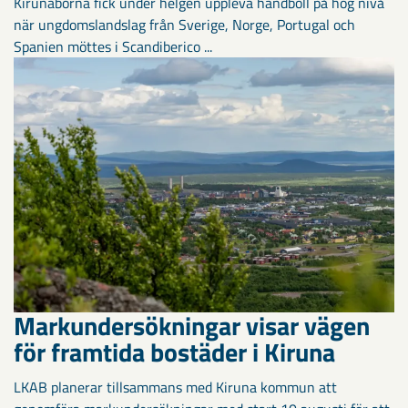
Kirunaborna fick under helgen uppleva handboll på hög nivå
när ungdomslandslag från Sverige, Norge, Portugal och
Spanien möttes i Scandiberico ...
Markundersökningar visar vägen
för framtida bostäder i Kiruna
LKAB planerar tillsammans med Kiruna kommun att