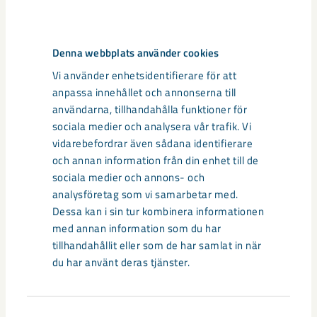
säger Tommy Niva.
Vi på LKAB önskar alla deltagare lycka till och god tur!
Denna webbplats använder cookies
Vi använder enhetsidentifierare för att
Vill ni läsa mer om arrangemanget kan ni göra det här:
anpassa innehållet och annonserna till
http://laponiatriathlon.com/
användarna, tillhandahålla funktioner för
sociala medier och analysera vår trafik. Vi
vidarebefordrar även sådana identifierare
Dela
och annan information från din enhet till de
sociala medier och annons- och
analysföretag som vi samarbetar med.
Dessa kan i sin tur kombinera informationen
Taggar
med annan information som du har
tillhandahållit eller som de har samlat in när
idrott
samhällsengagemang
sponsring
du har använt deras tjänster.
Samtyckesval