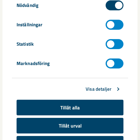
Relaterat innehåll
Nödvändig
Inställningar
Statistik
Marknadsföring
Visa detaljer
Tillåt alla
Sibirien-området i gamla Kiruna
Tillåt urval
centrum avvecklas under 2026