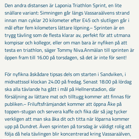
Den andra distansen är Laponia Triathlon Sprint, en lite
snällare variant: Simningen går längs Vassaraälvens strand
innan man cyklar 20 kilometer efter E45 och slutligen går i
mål efter fem kilometers lättare löpning.– Sprinten är en
trygg tävling som de flesta klarar av, perfekt för att utmana
kompisar och kollegor, eller om man bara är nyfiken på att
testa en triathlon, säger Tommy Niva.Anmälan till sprinten är
öppen fram till 16.00 på torsdagen, så det är inte för sent!
För nyfikna åskådare tipsas dels om starten i Sandviken, i
midnattssol klockan 24.00 på fredag. Senast 18.00 på lördag
ska alla tävlande ha gått i mål på Hellnerstadion, där
försäljning av lättare mat och tilltugg kommer att finnas för
publiken.– Friluftsfrämjandet kommer att öppna Åke på
toppen-stugan och servera kaffe och fika där så jag tycker
verkligen att man ska åka dit och titta när löparna kommer
upp på Dundret. Även sprinten på torsdag är väldigt rolig att
följa då hela tävlingen blir koncentrerad kring Vassaraälven,