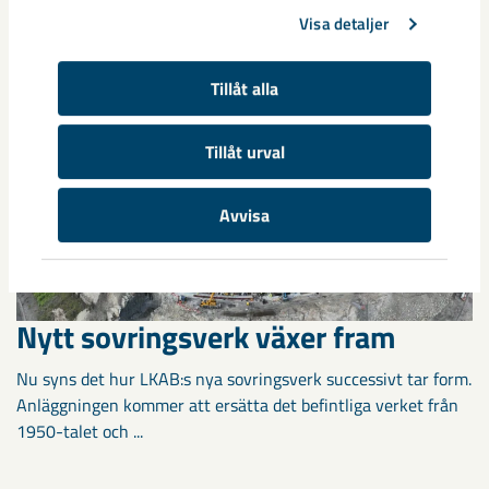
LKAB fortsätter arbetet för att
Visa detaljer
minska damningen i Kiruna
Tillåt alla
Det omfattande arbetet med dammbekämpande och
förebyggande åtgärder som LKAB initierade förra året
fortsätter. Genom nya arbetssätt och löpande uppföljning ...
Tillåt urval
Avvisa
Nytt sovringsverk växer fram
Nu syns det hur LKAB:s nya sovringsverk successivt tar form.
Anläggningen kommer att ersätta det befintliga verket från
1950-talet och ...