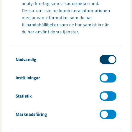
Så kan humanoida robotar öka
analysföretag som vi samarbetar med.
säkerheten i framtidens gruva
Dessa kan i sin tur kombinera informationen
med annan information som du har
Utvecklingen av humanoida robotar, människoliknande
tillhandahållit eller som de har samlat in när
robotar med armar och ben, går snabbt. I takt med att
du har använt deras tjänster.
tekniken blir alltmer avancerad ...
Samtyckesval
Nödvändig
Inställningar
Statistik
Marknadsföring