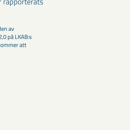
r rapporterats
len av
2,0 på LKAB:s
 kommer att