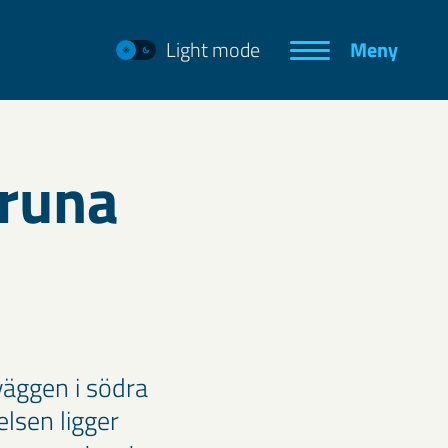
Light mode
Meny
iruna
väggen i södra
lsen ligger