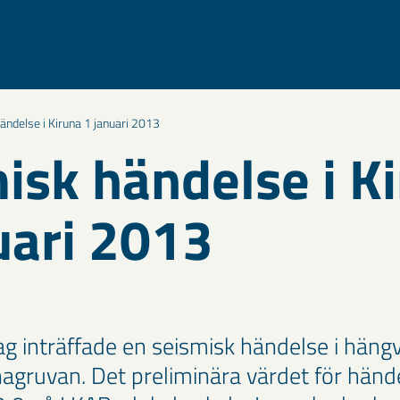
ändelse i Kiruna 1 januari 2013
isk händelse i K
uari 2013
ag inträffade en seismisk händelse i häng
nagruvan. Det preliminära värdet för hände