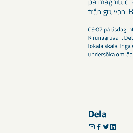
på magnitud 2
från gruvan.
09:07 på tisdag i
Kirunagruvan. Det
lokala skala. Ing
undersöka områd
Dela