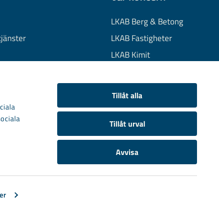
LKAB Berg & Betong
tjänster
LKAB Fastigheter
LKAB Kimit
on
LKAB Mekaniska
onuppgifter
LKAB Minerals
Tillåt alla
kies
LKAB Wassara
ciala
sociala
Samhällsutveckling
Tillåt urval
Avvisa
er