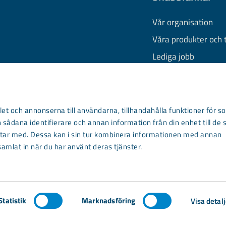
Vår organisation
Våra produkter och 
Lediga jobb
Finansiell informati
Behandling av pers
Information om coo
et och annonserna till användarna, tillhandahålla funktioner för so
 sådana identifierare och annan information från din enhet till de 
Kontakta oss
ar med. Dessa kan i sin tur kombinera informationen med annan
samlat in när du har använt deras tjänster.
Statistik
Marknadsföring
Visa detalj