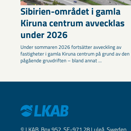
Sibirien-området i gamla
Kiruna centrum avvecklas
under 2026
Under sommaren 2026 fortsätter avveckling av
fastigheter i gamla Kiruna centrum på grund av den
pågående gruvdriften – bland annat ...
© LKAB, Box 952, SE-971 28 Luleå, Sweden