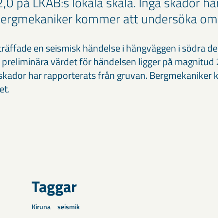
,0 på LKAB:s lokala skala. Inga skador ha
 Bergmekaniker kommer att undersöka om
nträffade en seismisk händelse i hängväggen i södra de
 preliminära värdet för händelsen ligger på magnitud 
a skador har rapporterats från gruvan. Bergmekaniker
et.
Taggar
Kiruna
seismik