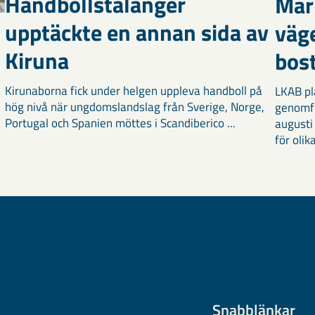
Handbollstalanger
Mar
upptäckte en annan sida av
väg
Kiruna
bost
Kirunaborna fick under helgen uppleva handboll på
LKAB pl
hög nivå när ungdomslandslag från Sverige, Norge,
genomf
Portugal och Spanien möttes i Scandiberico ...
augusti
för olika
Snabblänkar