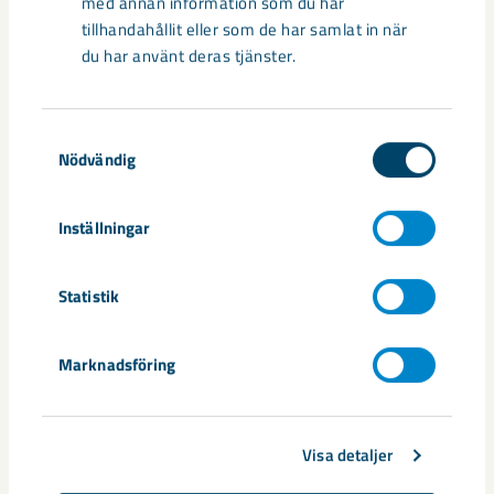
med annan information som du har
tillhandahållit eller som de har samlat in när
du har använt deras tjänster.
Samtyckesval
Nödvändig
Inställningar
Sibirien-området i gamla Kiruna
centrum avvecklas under 2026
Statistik
Under sommaren 2026 fortsätter avveckling av fastigheter i
gamla Kiruna centrum på grund av den pågående gruvdriften
Marknadsföring
– bland annat ...
Visa detaljer