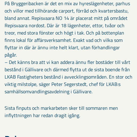
På Bryggeribacken är det en mix av hyreslägenheter, parhus
och villor med tillhörande carport, förråd och kvartersbastu,
bland annat. Repisvaara NO 14 är placerat mitt på området
Repisvaara nordost. Där är 18 lägenheter, ettor, tvåor och
treor, med stora fönster och högt i tak. Och på bottenplan
finns lokal för affärsverksamhet. Exakt vad och vilka som
flyttar in där är ännu inte helt klart, utan förhandlingar
pågår.
– Det känns bra att vi kan addera ännu fler bostäder till vårt
bestånd i Gällivare och därmed flytta ut de sista boende från
LKAB Fastigheters bestånd i avvecklingsområden. En stor och
viktig milstolpe, säger Peter Segerstedt, chef för LKAB:s
samhällsomvandlingsavdelning i Gällivare.
Sista finputs och markarbeten sker till sommaren men
inflyttningen har redan dragit igång.