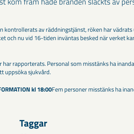
st kom fram hade branden släckts av per
 kontrollerats av räddningstjänst, röken har vädrats 
rket och nu vid 16-tiden inväntas besked när verket ka
 har rapporterats. Personal som misstänks ha inand
tt uppsöka sjukvård.
ORMATION kl 18:00
Fem personer misstänks ha inan
.
Taggar