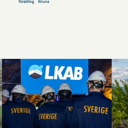
förädling
Kiruna