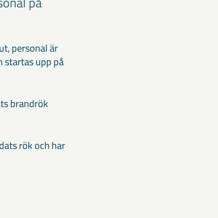
sonal på
ut, personal är
n startas upp på
ats brandrök
dats rök och har