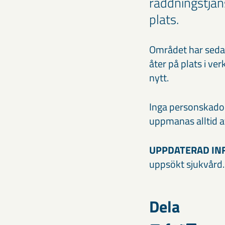
räddningstjän
plats.
Området har sedan
åter på plats i ve
nytt.
Inga personskador
uppmanas alltid a
UPPDATERAD INF
uppsökt sjukvård
Dela