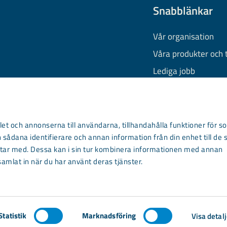
Snabblänkar
Vår organisation
Våra produkter och 
Lediga jobb
Finansiell informati
Behandling av pers
Information om coo
et och annonserna till användarna, tillhandahålla funktioner för so
 sådana identifierare och annan information från din enhet till de 
Kontakta oss
ar med. Dessa kan i sin tur kombinera informationen med annan
samlat in när du har använt deras tjänster.
Statistik
Marknadsföring
Visa detalj