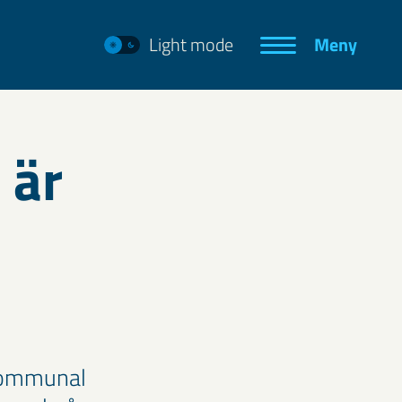
Light mode
Meny
 är
 kommunal