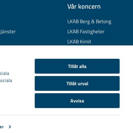
Vår koncern
LKAB Berg & Betong
tjänster
LKAB Fastigheter
LKAB Kimit
on
LKAB Mekaniska
onuppgifter
LKAB Minerals
Tillåt alla
kies
LKAB Wassara
ciala
sociala
Samhällsutveckling
Tillåt urval
Avvisa
er