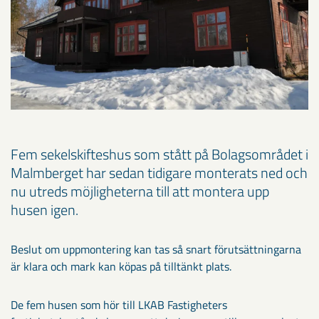
Fem sekelskifteshus som stått på Bolagsområdet i
Malmberget har sedan tidigare monterats ned och
nu utreds möjligheterna till att montera upp
husen igen.
Beslut om uppmontering kan tas så snart förutsättningarna
är klara och mark kan köpas på tilltänkt plats.
De fem husen som hör till LKAB Fastigheters