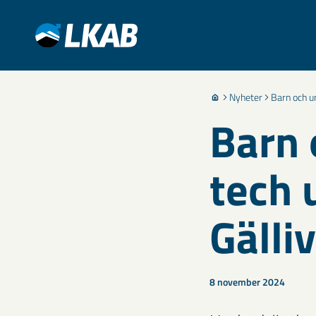
Nyheter
Barn och u
Barn 
tech 
Gälli
8 november 2024