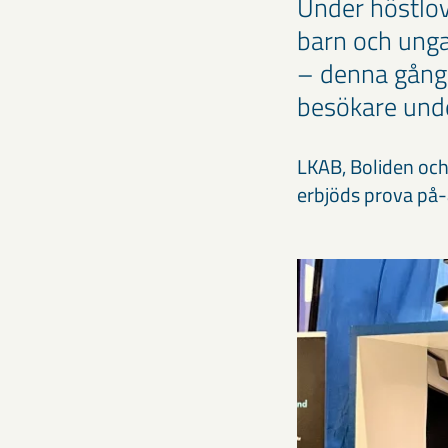
Under höstlov
barn och unga 
– denna gång 
besökare und
LKAB, Boliden och
erbjöds prova på-a