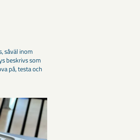
s, såväl inom
ays beskrivs som
ova på, testa och