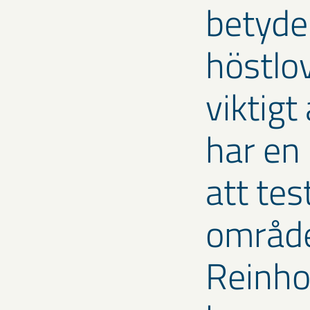
betydel
höstlov
viktigt
har en 
att tes
område
Reinho