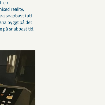
ti en
ixed reality,
ra snabbast i att
bana byggt på det
 på snabbast tid.