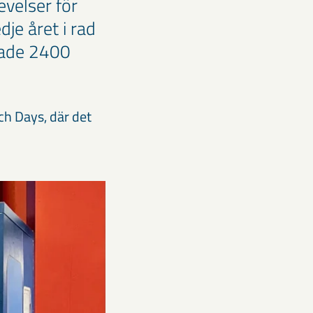
velser för
je året i rad
kade 2400
ch Days, där det