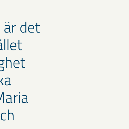
 är det
llet
ighet
ka
Maria
och