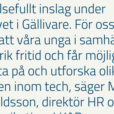
sefullt inslag under
et i Gällivare. För oss
 att våra unga i samhä
rik fritid och får möjl
ta på och utforska oli
n inom tech, säger 
ldsson, direktör HR 