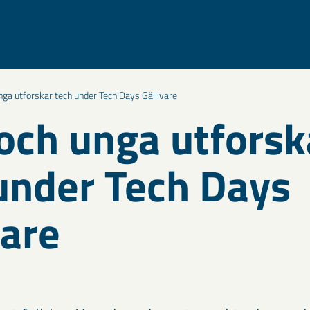
nga utforskar tech under Tech Days Gällivare
och unga utforsk
under Tech Days
vare