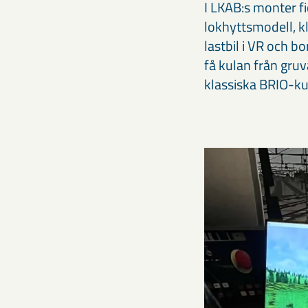
I LKAB:s monter fi
lokhyttsmodell, kl
lastbil i VR och b
få kulan från gru
klassiska BRIO-ku