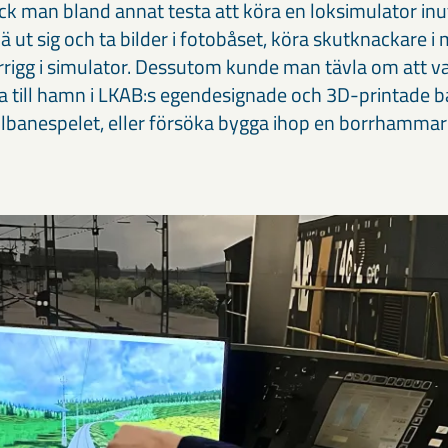
ck man bland annat testa att köra en loksimulator inu
ä ut sig och ta bilder i fotobåset, köra skutknackare i m
orrigg i simulator. Dessutom kunde man tävla om att va
va till hamn i LKAB:s egendesignade och 3D-printade 
lbanespelet, eller försöka bygga ihop en borrhammare