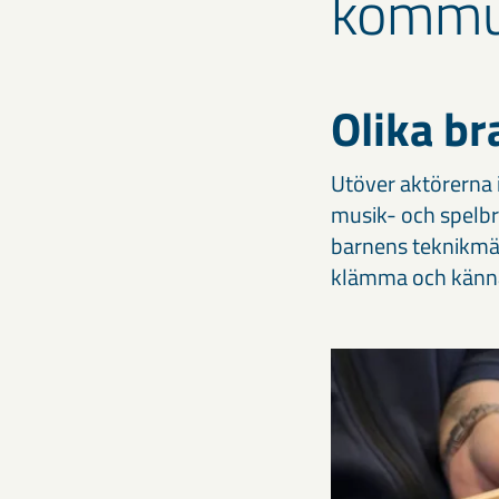
kommun
Olika br
Utöver aktörerna i
musik- och spelbr
barnens teknikmäs
klämma och känna 