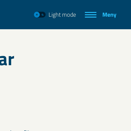
Light mode
Meny
ar