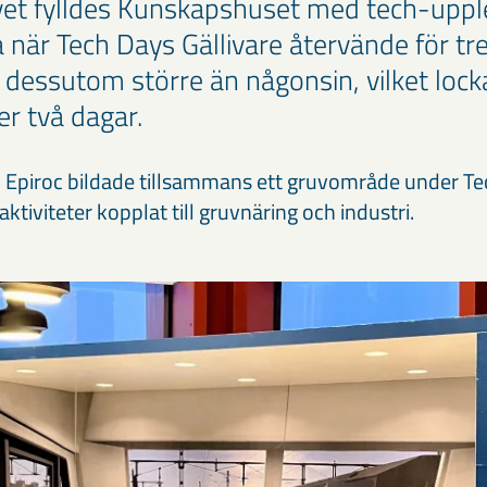
et fylldes Kunskapshuset med tech-upple
när Tech Days Gällivare återvände för tred
dessutom större än någonsin, vilket loc
er två dagar.
 Epiroc bildade tillsammans ett gruvområde under Te
ktiviteter kopplat till gruvnäring och industri.