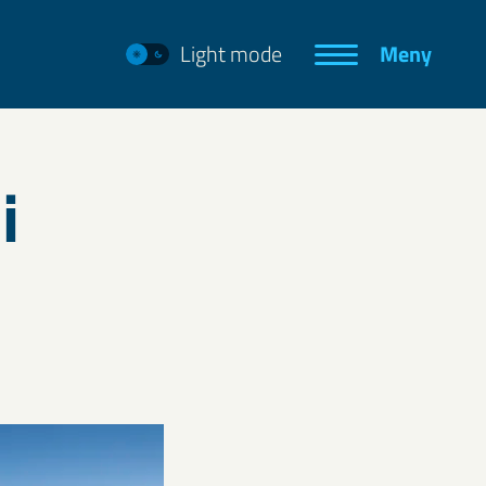
Light mode
Meny
i