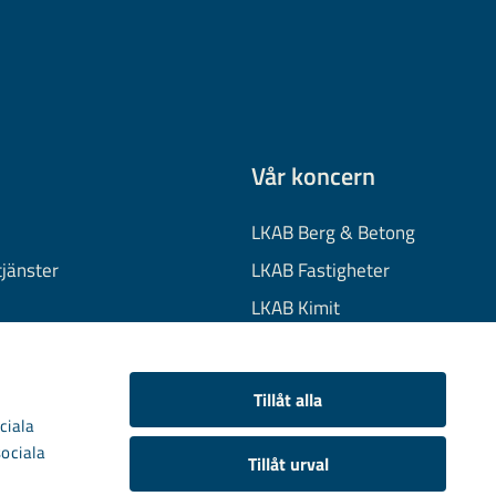
Vår koncern
LKAB Berg & Betong
tjänster
LKAB Fastigheter
LKAB Kimit
on
LKAB Mekaniska
onuppgifter
LKAB Minerals
Tillåt alla
kies
LKAB Wassara
ciala
sociala
Samhällsutveckling
Tillåt urval