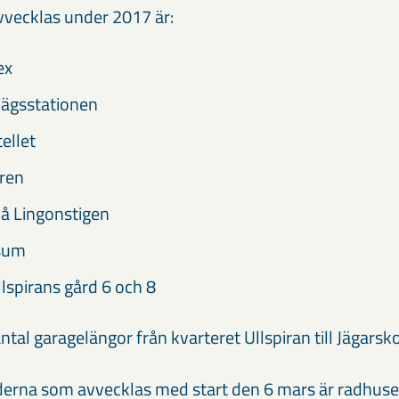
vecklas under 2017 är:
ex
vägsstationen
ellet
aren
å Lingonstigen
sum
llspirans gård 6 och 8
t antal garagelängor från kvarteret Ullspiran till Jägars
derna som avvecklas med start den 6 mars är radhus