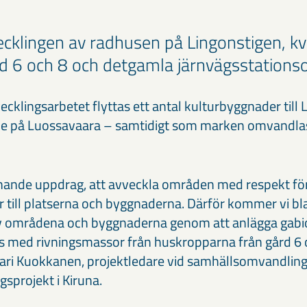
ecklingen av radhusen på Lingonstigen, kv
rd 6 och 8 och detgamla järnvägsstations
ecklingsarbetet flyttas ett antal kulturbyggnader till 
e på Luossavaara – samtidigt som marken omvandlas t
anande uppdrag, att avveckla områden med respekt fö
r till platserna och byggnaderna. Därför kommer vi bl
 av områdena och byggnaderna genom att anlägga gabio
ls med rivningsmassor från huskropparna från gård 6 
Mari Kuokkanen, projektledare vid samhällsomvandlin
gsprojekt i Kiruna.