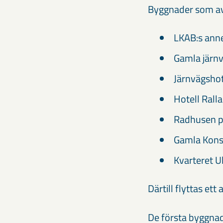
Byggnader som av
LKAB:s ann
Gamla järn
Järnvägshot
Hotell Rall
Radhusen p
Gamla Kon
Kvarteret U
Därtill flyttas et
De första byggna