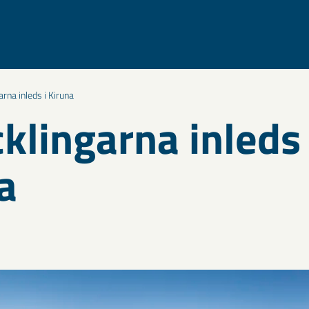
rna inleds i Kiruna
klingarna inleds 
a