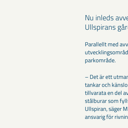
Nu inleds avv
Ullspirans gå
Parallellt med avv
utvecklingsområd
parkområde.
– Det är ett utm
tankar och känslo
tillvarata en del
stålburar som fyl
Ullspiran, säger 
ansvarig för rivnin