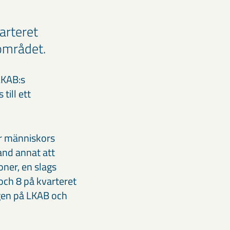
arteret
området.
LKAB:s
ill ett
r människors
and annat att
ner, en slags
och 8 på kvarteret
gen på LKAB och