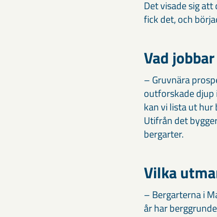
Det visade sig at
fick det, och börj
Vad jobbar
– Gruvnära prospe
outforskade djup 
kan vi lista ut hur 
Utifrån det bygge
bergarter.
Vilka utman
– Bergarterna i M
år har berggrunden