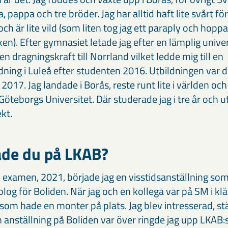
ppa och tre bröder. Jag har alltid haft lite svårt för at
och är lite vild (som liten tog jag ett paraply och hop
n). Efter gymnasiet letade jag efter en lämplig univer
 en dragningskraft till Norrland vilket ledde mig till en
ldning i Luleå efter studenten 2016. Utbildningen var d
017. Jag landade i Borås, reste runt lite i världen och 
öteborgs Universitet. Där studerade jag i tre år och u
kt.
de du på LKAB?
 examen, 2021, började jag en visstidsanställning so
og för Boliden. När jag och en kollega var på SM i klät
 som hade en monter på plats. Jag blev intresserad, s
n anställning på Boliden var över ringde jag upp LKAB