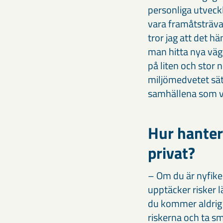
personliga utveck
vara framåtsträva
tror jag att det 
man hitta nya väga
på liten och stor n
miljömedvetet sätt
samhällena som vi
Hur hantera
privat?
– Om du är nyfiken
upptäcker risker lä
du kommer aldrig i
riskerna och ta sm