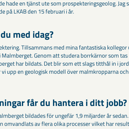
t de hade en tjänst ute som prospekteringsgeolog. Jag 
ade på LKAB den 15 februari i år.
 du med idag?
ktering. Tillsammans med mina fantastiska kollegor 
i Malmberget. Genom att studera borrkärnor som tas 
berget har bildats. Det blir som ett slags titthål in i jor
r vi upp en geologisk modell över malmkropparna oc
ingar får du hantera i ditt jobb?
almberget bildades för ungefär 1,9 miljarder år sedan.
 omvandlats av flera olika processer vilket har result