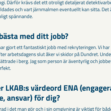
i. Därför krävs det ett otroligt detaljerat detektivarbet
ildades och vart järnmalmen eventuellt kan sitta. Det 
ligt spännande.
 bästa med ditt jobb?
ar gjort ett fantastiskt jobb med rekryteringen. Vi har 
Efter arbetsdagens slut åker vi skidor på Dundret. Und
 klättrade i berg. Jag som person är äventyrlig och jobb
rfekt.
r LKAB:s värdeord ENA (engager
, ansvar) för dig?
ad i det man gör och i sin omgivning är viktigt för båd