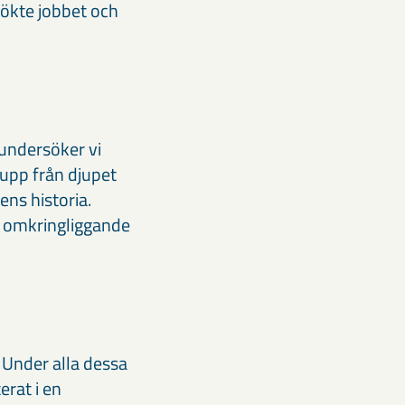
sökte jobbet och
undersöker vi
upp från djupet
dens historia.
h omkringliggande
 Under alla dessa
erat i en