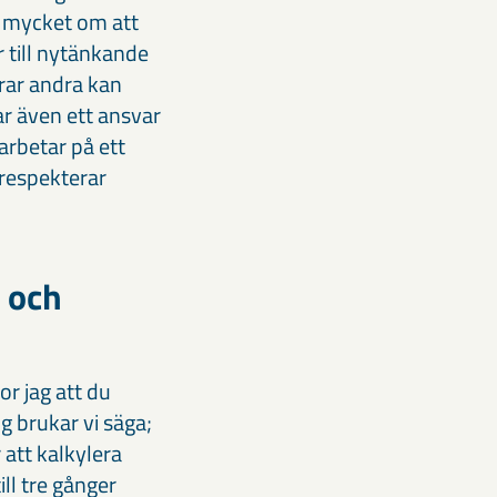
r mycket om att
 till nytänkande
rar andra kan
har även ett ansvar
 arbetar på ett
 respekterar
e och
or jag att du
ng brukar vi säga;
 att kalkylera
ill tre gånger