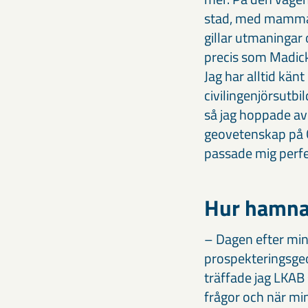
stad, med mamma, pa
gillar utmaningar 
precis som Madicke
Jag har alltid känt
civilingenjörsutbi
så jag hoppade av 2
geovetenskap på G
passade mig perfe
Hur hamna
– Dagen efter min
prospekteringsgeol
träffade jag LKAB
frågor och när mi