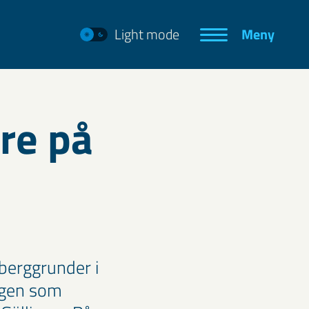
Light mode
Meny
re på
berggrunder i
ogen som