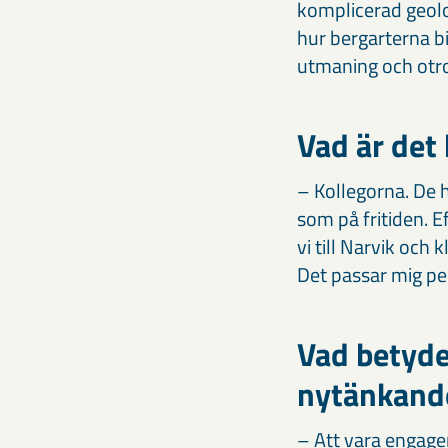
komplicerad geolog
hur bergarterna b
utmaning och otro
Vad är det
– Kollegorna. De h
som på fritiden. 
vi till Narvik och
Det passar mig pe
Vad betyde
nytänkande
– Att vara engager