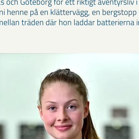
och Göteborg för ett riktigt äventyrsliv i 
r ni henne på en klättervägg, en bergstopp e
llan träden där hon laddar batterierna i