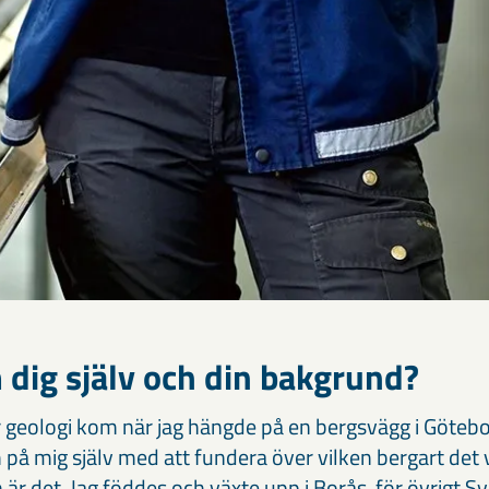
 dig själv och din bakgrund?
ör geologi kom när jag hängde på en bergsvägg i Göteb
på mig själv med att fundera över vilken bergart det v
är det. Jag föddes och växte upp i Borås, för övrigt S