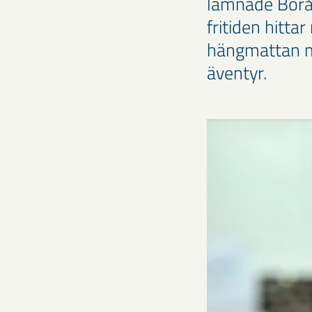
lämnade Borås 
fritiden hitta
hängmattan me
äventyr.