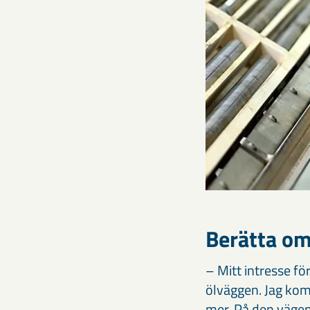
Berätta om
– Mitt intresse f
ölväggen. Jag kom 
mer. På den vägen 