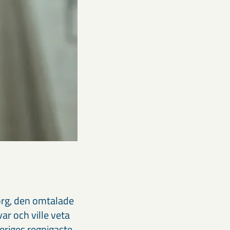
org, den omtalade
ar och ville veta
veriges regnigaste