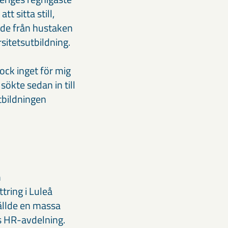
t sitta still,
pade från hustaken
sitetsutbildning.
ock inget för mig
sökte sedan in till
tbildningen
m
tring i Luleå
tällde en massa
:s HR-avdelning.