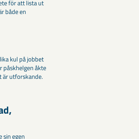
e för att lista ut
är både en
lika kul på jobbet
er påskhelgen åkte
et är utforskande.
ad,
e sin egen