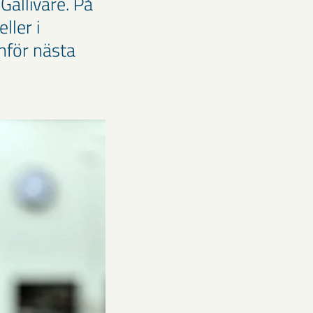
Gällivare. På
ller i
nför nästa