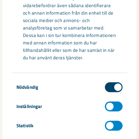
vidarebefordrar även sådana identifierare
Under kvällen berättar vi mer om vad den nya lokalen
och annan information från din enhet till de
kommer att användas till och vad som händer inne på
sociala medier och annons- och
industriområdet. Det här är också en möjlighet att ställa
analysföretag som vi samarbetar med.
frågor direkt till några från ledningsgruppen här i LKAB
Dessa kan i sin tur kombinera informationen
Malmberget.
med annan information som du har
tillhandahållit eller som de har samlat in när
Plats:
Utbildningslokalen mittemot FoU-stationen, LKAB
du har använt deras tjänster.
Datum:
2 december
Tid:
18.00-20.00
Samtyckesval
Ta med grannen, kom som du är. Vi ser fram emot att träffa
Nödvändig
dig!
Inställningar
Ingen anmälan behövs.
Statistik
Dela