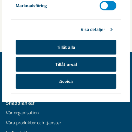
Marknadsföring
Taggar
Visa detaljer
Koskullskulle
Malmberget
Tillåt alla
Tillåt urval
© LKAB, Box 952, SE-971 28 Luleå, Sweden
Avvisa
Tel 0771-760 000, e-post
info@lkab.com
Snabblänkar
Vår organisation
Våra produkter och tjänster