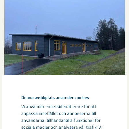
Denna webbplats använder cookies
Vi vill gärna träffa er som bor i Koskullskulle och
Vi använder enhetsidentifierare för att
samtidigt visa upp vår nya lokal. Kom förbi och
anpassa innehållet och annonserna till
njut av glögg, pepparkakor och trevligt sällskap.
användarna, tillhandahålla funktioner för
sociala medier och analysera vår trafik. Vi